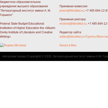
бюджетное образовательное
учреждение высшего образования
Приемная комиссия:
"Литературный институт имени А. М.
priem@litinstitut.ru
; +7 495 694-12-8
Горького"
Приемная ректора:
Federal State Budget Educational
rectorat@litinstitut.ru
; +7 495 694-12
Institution of Higher Education the «Maxim
Gorky Institute of Literature and Creative
Редактор сайта:
Writing»
editor@litinstitut.ru
/
Группа ВКонтак
Канал в Max
Авторские права (Copyright) © 2026, Литературный институт имени А.М. Гор