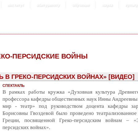
институт
абитуриенту
обучение
наука
культу
ЕКО-ПЕРСИДСКИЕ ВОЙНЫ
 В ГРЕКО-ПЕРСИДСКИХ ВОЙНАХ» [ВИДЕО]
СПЕКТАКЛЬ
В рамках работы кружка «Духовная культура Древнег
профессора кафедры общественных наук Инны Андреевны 
мир - театр» под руководством доцента кафедры за
Борисовны Гвоздевой было проведено театрализованное
Греции, посвященной Греко-персидским войнам – «Э
персидских войнах».