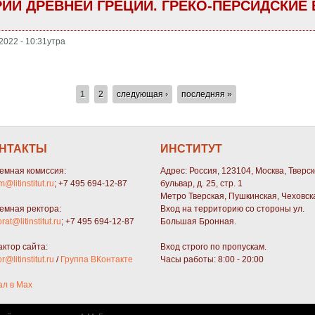
И ДРЕВНЕЙ ГРЕЦИИ. ГРЕКО-ПЕРСИДСКИЕ 
2022 - 10:31утра
1
2
следующая ›
последняя »
НТАКТЫ
ИНСТИТУТ
емная комиссия:
Адрес: Россия, 123104, Москва, Тверс
m@litinstitut.ru
; +7 495 694-12-87
бульвар, д. 25, стр. 1
Метро Тверская, Пушкинская, Чеховск
емная ректора:
Вход на территорию со стороны ул.
orat@litinstitut.ru
; +7 495 694-12-87
Большая Бронная.
актор сайта:
Вход строго по пропускам.
or@litinstitut.ru
/
Группа ВКонтакте
Часы работы: 8:00 - 20:00
ал в Max