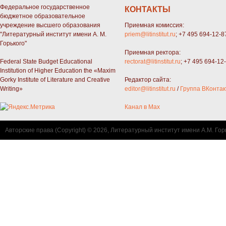
Федеральное государственное
КОНТАКТЫ
бюджетное образовательное
учреждение высшего образования
Приемная комиссия:
"Литературный институт имени А. М.
priem@litinstitut.ru
; +7 495 694-12-8
Горького"
Приемная ректора:
Federal State Budget Educational
rectorat@litinstitut.ru
; +7 495 694-12
Institution of Higher Education the «Maxim
Gorky Institute of Literature and Creative
Редактор сайта:
Writing»
editor@litinstitut.ru
/
Группа ВКонтак
Канал в Max
Авторские права (Copyright) © 2026, Литературный институт имени А.М. Гор