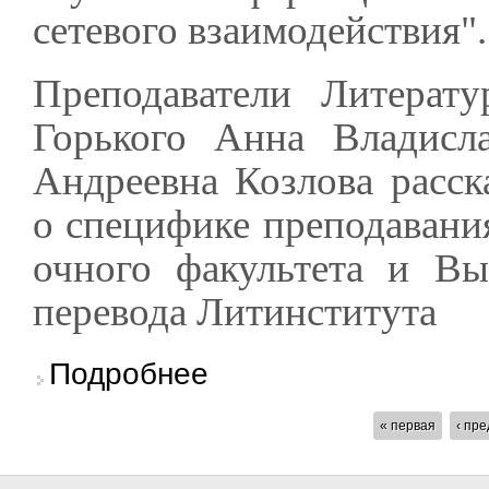
сетевого взаимодействия".
Преподаватели Литерат
Горького Анна Владисл
Андреевна Козлова расск
о специфике преподавания
очного факультета и В
перевода Литинститута
о Анна Ямпольская и Марина Козлова расск
Подробнее
СТРАНИЦЫ
« первая
‹ пр