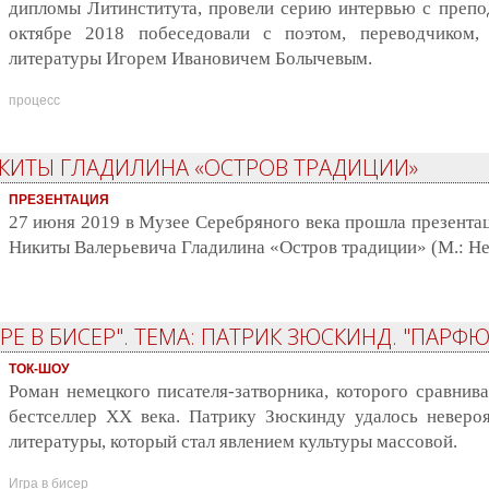
дипломы Литинститута, провели серию интервью с препод
октябре 2018 побеседовали с поэтом, переводчиком
литературы Игорем Ивановичем Болычевым.
процесс
КИТЫ ГЛАДИЛИНА «ОСТРОВ ТРАДИЦИИ»
ПРЕЗЕНТАЦИЯ
27 июня 2019 в Музее Серебряного века прошла презентац
Никиты Валерьевича Гладилина «Остров традиции» (М.: Нес
РЕ В БИСЕР". ТЕМА: ПАТРИК ЗЮСКИНД. "ПАРФ
ТОК-ШОУ
Роман немецкого писателя-затворника, которого сравнив
бестселлер XX века. Патрику Зюскинду удалось невероя
литературы, который стал явлением культуры массовой.
Игра в бисер