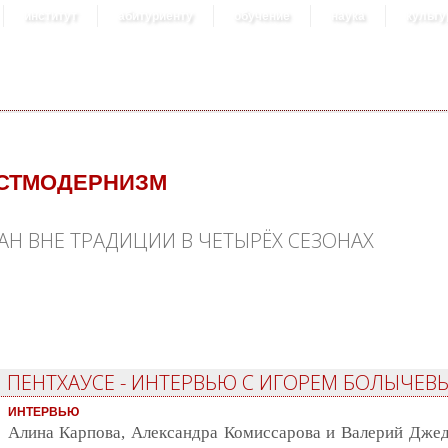
институт
абитуриенту
обучение
наука
культу
СТМОДЕРНИЗМ
Н ВНЕ ТРАДИЦИИ В ЧЕТЫРЁХ СЕЗОНАХ
не традиции в четырёх сезонах
И ПЕНТХАУСЕ - ИНТЕРВЬЮ С ИГОРЕМ БОЛЫЧЕВ
ИНТЕРВЬЮ
Алина Карпова, Александра Комиссарова и Валерий Джед