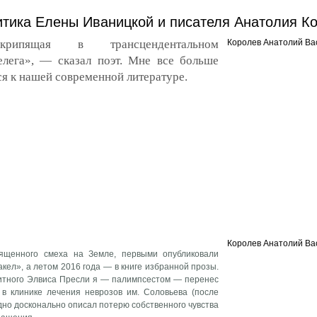
ритика Елены Иваницкой и писателя Анатолия К
Скрипящая в трансцендентальном
Королев Анатолий Ва
елега», — сказал поэт. Мне все больше
тся к нашей современной литературе.
Королев Анатолий Ва
вященного смеха на Земле, первыми опубликовали
кел», а летом 2016 года — в книге избранной прозы.
витного Элвиса Пресли я — палимпсестом — перенес
 в клинике лечения неврозов им. Соловьева (после
одно досконально описал потерю собственного чувства