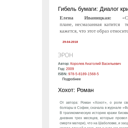
Гибель бумаги: Диалог к
Елена Иваницкая:
«
плане, несмазанная катится т
кажется, что этот образ относи
29-04-2018
ЭРОН
Автор:
Королев Анатолий Васильевич
Год:
2009
ISBN:
978-5-8189-1568-5
Подробнее
о Эрон
Хохот: Роман
От автора: Роман «Хохот», о роли с
болгары в Софии, сначала в журнале «Фа
В трагикомическую историю кражи биск
дневник трех месяцев, которые провел
смерти матери), что на Шаболовке, и за