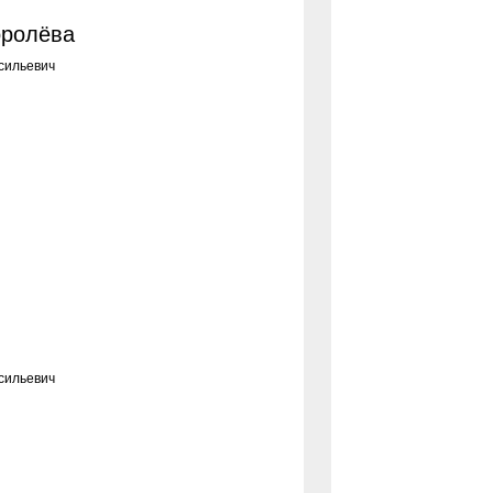
оролёва
сильевич
сильевич