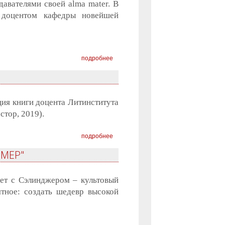
авателями своей alma mater. В
, доцентом кафедры новейшей
подробнее
ия книги доцента Литинститута
тор, 2019).
подробнее
ЮМЕР"
ает с Сэлинджером – культовый
тное: создать шедевр высокой