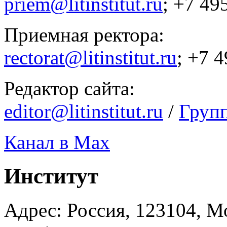
priem@litinstitut.ru
; +7 49
Приемная ректора:
rectorat@litinstitut.ru
; +7 
Редактор сайта:
editor@litinstitut.ru
/
Груп
Канал в Max
Институт
Адрес: Россия, 123104, Мо