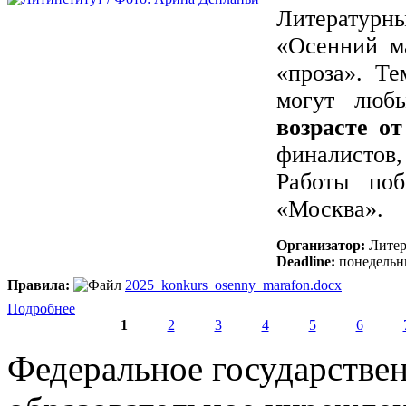
Литературны
«Осенний м
«проза». Те
могут люб
возрасте от
финалистов,
Работы поб
«Москва».
Организатор:
Литер
Deadline:
понедельни
Правила:
2025_konkurs_osenny_marafon.docx
Подробнее
1
2
3
4
5
6
Страницы
Федеральное государстве