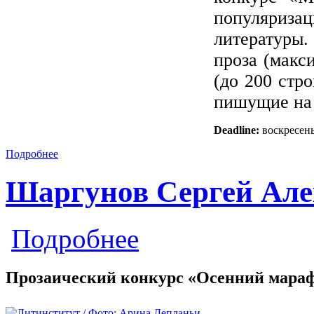
популяриза
литературы
проза (макс
(до 200 стр
пишущие на 
Deadline:
воскресень
Подробнее
Шаргунов Сергей Але
о Шаргунов Сергей Александрович
Подробнее
Прозаический конкурс «Осенний мара