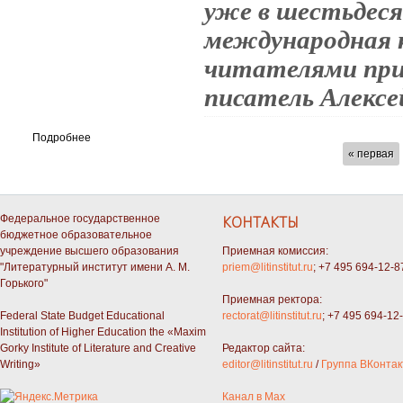
уже в шестьдес
международная 
читателями при
писатель Алексе
Подробнее
СТРАНИЦЫ
« первая
Федеральное государственное
КОНТАКТЫ
бюджетное образовательное
учреждение высшего образования
Приемная комиссия:
"Литературный институт имени А. М.
priem@litinstitut.ru
; +7 495 694-12-8
Горького"
Приемная ректора:
Federal State Budget Educational
rectorat@litinstitut.ru
; +7 495 694-12
Institution of Higher Education the «Maxim
Gorky Institute of Literature and Creative
Редактор сайта:
Writing»
editor@litinstitut.ru
/
Группа ВКонтак
Канал в Max