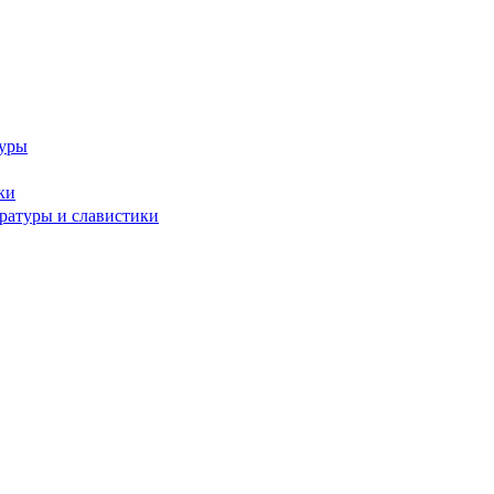
туры
ки
ературы и славистики