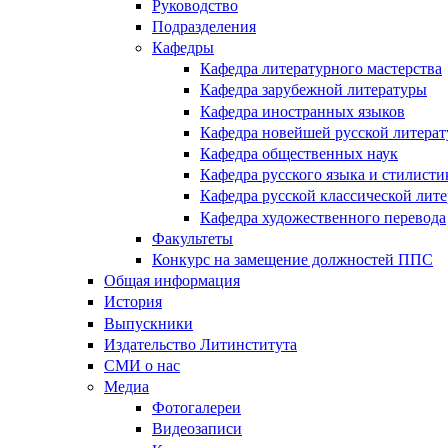
Руководство
Подразделения
Кафедры
Кафедра литературного мастерства
Кафедра зарубежной литературы
Кафедра иностранных языков
Кафедра новейшей русской литера
Кафедра общественных наук
Кафедра русского языка и стилисти
Кафедра русской классической лит
Кафедра художественного перевода
Факультеты
Конкурс на замещение должностей ППС
Общая информация
История
Выпускники
Издательство Литинститута
СМИ о нас
Медиа
Фотогалереи
Видеозаписи