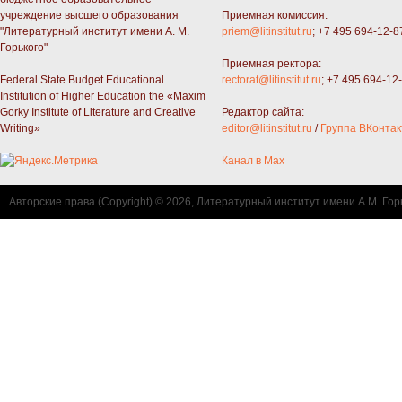
учреждение высшего образования
Приемная комиссия:
"Литературный институт имени А. М.
priem@litinstitut.ru
; +7 495 694-12-8
Горького"
Приемная ректора:
Federal State Budget Educational
rectorat@litinstitut.ru
; +7 495 694-12
Institution of Higher Education the «Maxim
Gorky Institute of Literature and Creative
Редактор сайта:
Writing»
editor@litinstitut.ru
/
Группа ВКонтак
Канал в Max
Авторские права (Copyright) © 2026, Литературный институт имени А.М. Гор