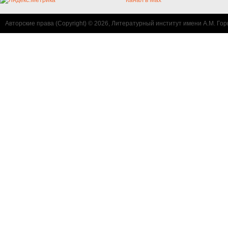
Авторские права (Copyright) © 2026, Литературный институт имени А.М. Гор