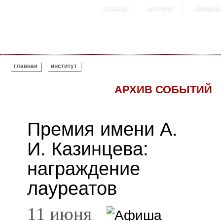
главная
институт
абитурие
ВЫ ЗДЕСЬ
главная
институт
АРХИВ СОБЫТИЙ
Премия имени А.
И. Казинцева:
награждение
лауреатов
11 июня