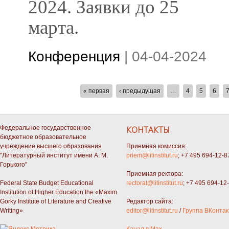
2024. Заявки до 25
марта.
Конференция
|
04-04-2024
СТРАНИЦЫ
« первая
‹ предыдущая
…
4
5
6
Федеральное государственное
КОНТАКТЫ
бюджетное образовательное
учреждение высшего образования
Приемная комиссия:
"Литературный институт имени А. М.
priem@litinstitut.ru
; +7 495 694-12-8
Горького"
Приемная ректора:
Federal State Budget Educational
rectorat@litinstitut.ru
; +7 495 694-12
Institution of Higher Education the «Maxim
Gorky Institute of Literature and Creative
Редактор сайта:
Writing»
editor@litinstitut.ru
/
Группа ВКонтак
Канал в Max