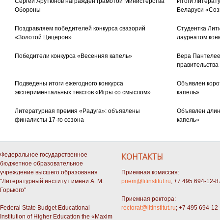
Сергей Арутюнов награжден грамотой Министерства
Итоги литерату
Обороны
Беларуси «Соз
Поздравляем победителей конкурса свазорий
Студентка Лити
«Золотой Цицерон»
лауреатом кон
Победители конкурса «Весенняя капель»
Вера Пантелее
правительства
Подведены итоги ежегодного конкурса
Объявлен коро
экспериментальных текстов «Игры со смыслом»
капель»
Литературная премия «Радуга»: объявлены
Объявлен длин
финалисты 17-го сезона
капель»
Федеральное государственное
КОНТАКТЫ
бюджетное образовательное
учреждение высшего образования
Приемная комиссия:
"Литературный институт имени А. М.
priem@litinstitut.ru
; +7 495 694-12-8
Горького"
Приемная ректора:
Federal State Budget Educational
rectorat@litinstitut.ru
; +7 495 694-12
Institution of Higher Education the «Maxim