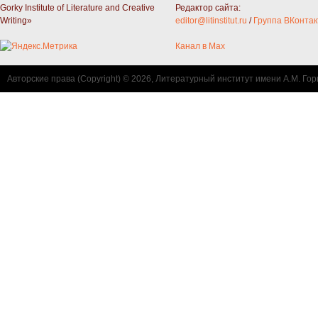
Gorky Institute of Literature and Creative
Редактор сайта:
Writing»
editor@litinstitut.ru
/
Группа ВКонтак
Канал в Max
Авторские права (Copyright) © 2026, Литературный институт имени А.М. Гор