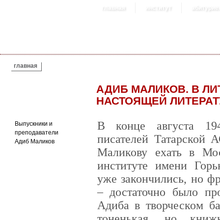
главная
институт
абитурие
ВЫ ЗДЕСЬ
главная
АДИБ МАЛИКОВ. В ЛИ
НАСТОЯЩЕЙ ЛИТЕРАТ
В конце августа 19
Выпускники и
преподаватели
писателей Татарской 
Адиб Маликов
Маликову ехать в Мос
институте имени Горь
уже закончились, но ф
– достаточно было пр
Адиба в творческом ба
тоненькая, но кни