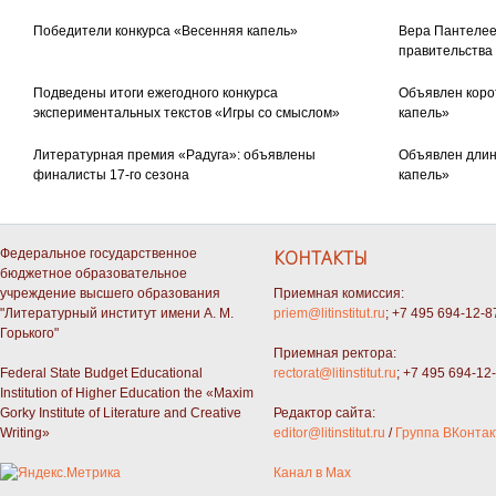
Победители конкурса «Весенняя капель»
Вера Пантелее
правительства
Подведены итоги ежегодного конкурса
Объявлен коро
экспериментальных текстов «Игры со смыслом»
капель»
Литературная премия «Радуга»: объявлены
Объявлен длин
финалисты 17-го сезона
капель»
Федеральное государственное
КОНТАКТЫ
бюджетное образовательное
учреждение высшего образования
Приемная комиссия:
"Литературный институт имени А. М.
priem@litinstitut.ru
; +7 495 694-12-8
Горького"
Приемная ректора:
Federal State Budget Educational
rectorat@litinstitut.ru
; +7 495 694-12
Institution of Higher Education the «Maxim
Gorky Institute of Literature and Creative
Редактор сайта:
Writing»
editor@litinstitut.ru
/
Группа ВКонтак
Канал в Max