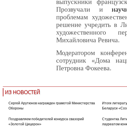
выпускники французск
Прозвучали и
нау
проблемам художестве
решение учредить в Ли
художественного п
Михайловича Ревича.
Модератором конфер
сотрудник «Дома нац
Петровна Фокеева.
ИЗ НОВОСТЕЙ
Сергей Арутюнов награжден грамотой Министерства
Итоги литерату
Обороны
Беларуси «Соз
Поздравляем победителей конкурса свазорий
Студентка Лити
«Золотой Цицерон»
лауреатом кон