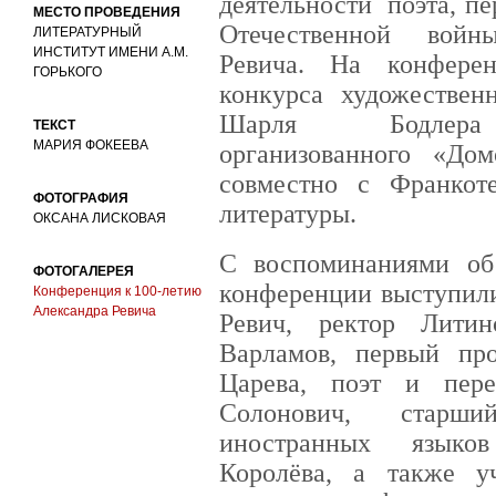
деятельности поэта, п
МЕСТО ПРОВЕДЕНИЯ
Отечественной войн
ЛИТЕРАТУРНЫЙ
ИНСТИТУТ ИМЕНИ А.М.
Ревича. На конфере
ГОРЬКОГО
конкурса художествен
Шарля Бодл
ТЕКСТ
МАРИЯ ФОКЕЕВА
организованного «До
совместно с Франкот
ФОТОГРАФИЯ
литературы.
ОКСАНА ЛИСКОВАЯ
С воспоминаниями об
ФОТОГАЛЕРЕЯ
конференции выступили
Конференция к 100-летию
Александра Ревича
Ревич, ректор Литин
Варламов, первый пр
Царева, поэт и пер
Солонович, старши
иностранных языко
Королёва, а также у