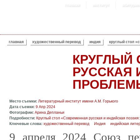
главная
институт
абитурие
ВЫ ЗДЕСЬ
главная
художественный перевод
индия
круглый стол «
КРУГЛЫЙ 
РУССКАЯ 
ПРОБЛЕМ
Место съемки:
Литературный институт имени А.М. Горького
Дата съемки:
9 Апр 2024
Фотографии:
Арина Депланьи
Подробности:
Круглый стол «Современная русская и индийская поэзия
Ключевые слова:
художественный перевод
Индия
индийская лите
9 апреля 2024 Союз пе