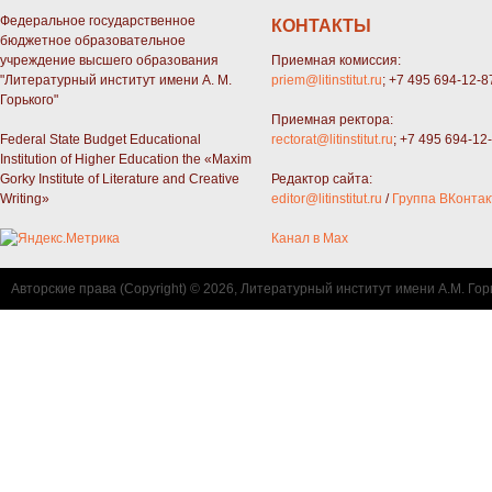
Федеральное государственное
КОНТАКТЫ
бюджетное образовательное
учреждение высшего образования
Приемная комиссия:
"Литературный институт имени А. М.
priem@litinstitut.ru
; +7 495 694-12-8
Горького"
Приемная ректора:
Federal State Budget Educational
rectorat@litinstitut.ru
; +7 495 694-12
Institution of Higher Education the «Maxim
Gorky Institute of Literature and Creative
Редактор сайта:
Writing»
editor@litinstitut.ru
/
Группа ВКонтак
Канал в Max
Авторские права (Copyright) © 2026, Литературный институт имени А.М. Гор