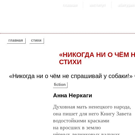
главная
институт
абитурие
ВЫ ЗДЕСЬ
главная
стихи
«НИКОГДА НИ О ЧЁМ 
СТИХИ
«Никогда ни о чём не спрашивай у собаки!»
fiction
Анна Неркаги
Духовная мать ненецкого народа,
она пишет для него Книгу Завета
водостойкими красками
на вросших в землю
чёрных ледниковых валунах.