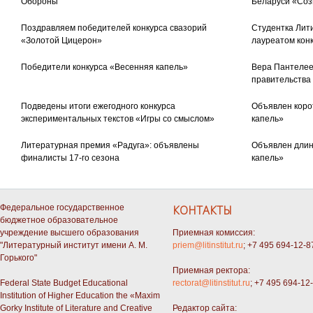
Обороны
Беларуси «Соз
Поздравляем победителей конкурса свазорий
Студентка Лити
«Золотой Цицерон»
лауреатом кон
Победители конкурса «Весенняя капель»
Вера Пантелее
правительства
Подведены итоги ежегодного конкурса
Объявлен коро
экспериментальных текстов «Игры со смыслом»
капель»
Литературная премия «Радуга»: объявлены
Объявлен длин
финалисты 17-го сезона
капель»
Федеральное государственное
КОНТАКТЫ
бюджетное образовательное
учреждение высшего образования
Приемная комиссия:
"Литературный институт имени А. М.
priem@litinstitut.ru
; +7 495 694-12-8
Горького"
Приемная ректора:
Federal State Budget Educational
rectorat@litinstitut.ru
; +7 495 694-12
Institution of Higher Education the «Maxim
Gorky Institute of Literature and Creative
Редактор сайта: