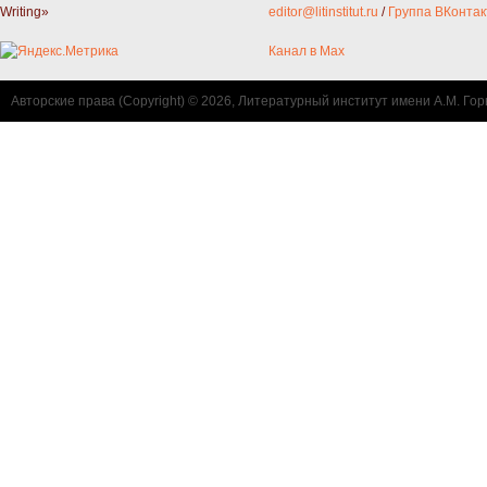
Writing»
editor@litinstitut.ru
/
Группа ВКонтак
Канал в Max
Авторские права (Copyright) © 2026, Литературный институт имени А.М. Гор