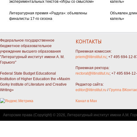
экспериментальных текстов «Игры со смыслом»
капель»
Литературная премия «Радуга»: объявлены
Объявлен длин
финалисты 17-го сезона
капель»
Федеральное государственное
КОНТАКТЫ
бюджетное образовательное
учреждение высшего образования
Приемная комиссия:
"Литературный институт имени А. М.
priem@litinstitut.ru
; +7 495 694-12-8
Горького"
Приемная ректора:
Federal State Budget Educational
rectorat@litinstitut.ru
; +7 495 694-12
Institution of Higher Education the «Maxim
Gorky Institute of Literature and Creative
Редактор сайта:
Writing»
editor@litinstitut.ru
/
Группа ВКонтак
Канал в Max
Авторские права (Copyright) © 2026, Литературный институт имени А.М. Гор