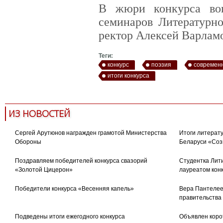
В жюри конкурса вош
семинаров Литературно
ректор Алексей Варламо
Теги:
конкурс
поэзия
современ
итоги конкурса
ИЗ НОВОСТЕЙ
Сергей Арутюнов награжден грамотой Министерства
Итоги литерату
Обороны
Беларуси «Соз
Поздравляем победителей конкурса свазорий
Студентка Лити
«Золотой Цицерон»
лауреатом кон
Победители конкурса «Весенняя капель»
Вера Пантелее
правительства
Подведены итоги ежегодного конкурса
Объявлен коро