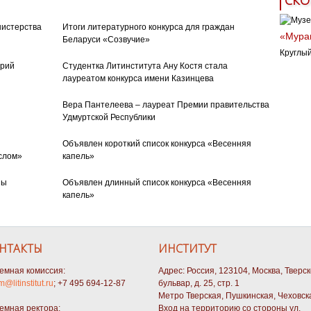
СКО
нистерства
Итоги литературного конкурса для граждан
«Муран
Беларуси «Созвучие»
Круглый
орий
Студентка Литинститута Ану Костя стала
лауреатом конкурса имени Казинцева
Вера Пантелеева – лауреат Премии правительства
Удмуртской Республики
Объявлен короткий список конкурса «Весенняя
слом»
капель»
ны
Объявлен длинный список конкурса «Весенняя
капель»
НТАКТЫ
ИНСТИТУТ
емная комиссия:
Адрес: Россия, 123104, Москва, Тверс
m@litinstitut.ru
; +7 495 694-12-87
бульвар, д. 25, стр. 1
Метро Тверская, Пушкинская, Чеховск
емная ректора:
Вход на территорию со стороны ул.