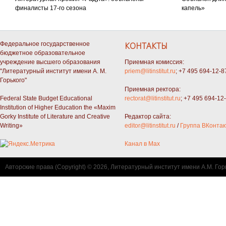
финалисты 17-го сезона
капель»
Федеральное государственное
КОНТАКТЫ
бюджетное образовательное
учреждение высшего образования
Приемная комиссия:
"Литературный институт имени А. М.
priem@litinstitut.ru
; +7 495 694-12-8
Горького"
Приемная ректора:
Federal State Budget Educational
rectorat@litinstitut.ru
; +7 495 694-12
Institution of Higher Education the «Maxim
Gorky Institute of Literature and Creative
Редактор сайта:
Writing»
editor@litinstitut.ru
/
Группа ВКонтак
Канал в Max
Авторские права (Copyright) © 2026, Литературный институт имени А.М. Гор