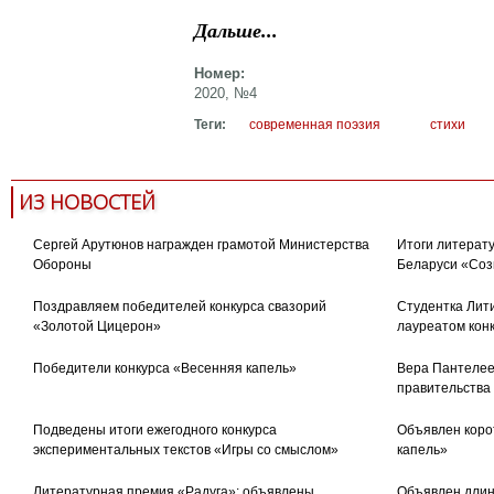
Дальше...
Номер:
2020, №4
Теги:
современная поэзия
стихи
ИЗ НОВОСТЕЙ
Сергей Арутюнов награжден грамотой Министерства
Итоги литерату
Обороны
Беларуси «Соз
Поздравляем победителей конкурса свазорий
Студентка Лити
«Золотой Цицерон»
лауреатом кон
Победители конкурса «Весенняя капель»
Вера Пантелее
правительства
Подведены итоги ежегодного конкурса
Объявлен коро
экспериментальных текстов «Игры со смыслом»
капель»
Литературная премия «Радуга»: объявлены
Объявлен длин