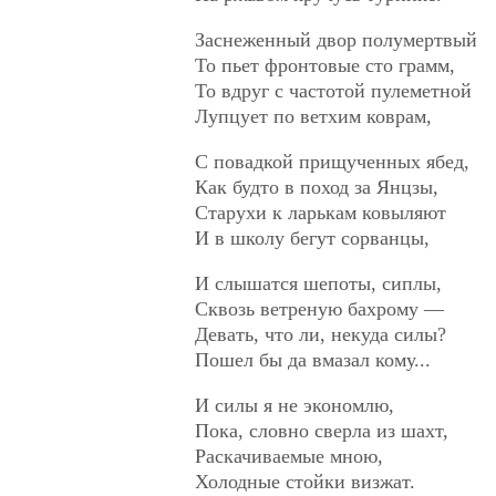
Заснеженный двор полумертвый
То пьет фронтовые сто грамм,
То вдруг с частотой пулеметной
Лупцует по ветхим коврам,
С повадкой прищученных ябед,
Как будто в поход за Янцзы,
Старухи к ларькам ковыляют
И в школу бегут сорванцы,
И слышатся шепоты, сиплы,
Сквозь ветреную бахрому —
Девать, что ли, некуда силы?
Пошел бы да вмазал кому...
И силы я не экономлю,
Пока, словно сверла из шахт,
Раскачиваемые мною,
Холодные стойки визжат.