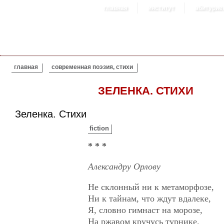
главная
институт
абитурие
ВЫ ЗДЕСЬ
главная
современная поэзия, стихи
ЗЕЛЕНКА. СТИХИ
Зеленка. Стихи
fiction
* * *
Александру Орлову
Не склонный ни к метаморфозе,
Ни к тайнам, что ждут вдалеке,
Я, словно гимнаст на морозе,
На ржавом кручусь турнике.