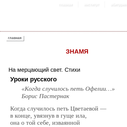
главная
институт
абитурие
ВЫ ЗДЕСЬ
главная
ЗНАМЯ
На мерцающий свет. Стихи
Уроки русского
«Когда случилось петь Офелии…»
Борис Пастернак
Когда случилось петь Цветаевой —
в конце, увязнув в гуще ила,
она о той себе, изваянной