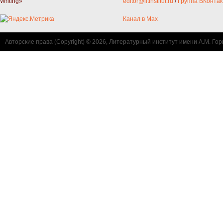
Writing»
editor@litinstitut.ru
/
Группа ВКонтак
Канал в Max
Авторские права (Copyright) © 2026, Литературный институт имени А.М. Гор