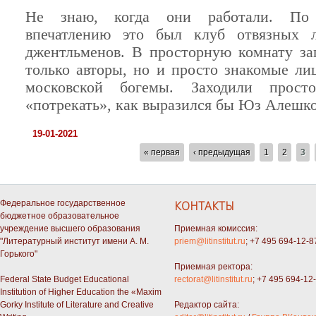
Не знаю, когда они работали. По 
впечатлению это был клуб отвязных л
джентльменов. В просторную комнату за
только авторы, но и просто знакомые ли
московской богемы. Заходили просто
«потрекать», как выразился бы Юз Алешк
19-01-2021
СТРАНИЦЫ
« первая
‹ предыдущая
1
2
3
Федеральное государственное
КОНТАКТЫ
бюджетное образовательное
учреждение высшего образования
Приемная комиссия:
"Литературный институт имени А. М.
priem@litinstitut.ru
; +7 495 694-12-8
Горького"
Приемная ректора:
Federal State Budget Educational
rectorat@litinstitut.ru
; +7 495 694-12
Institution of Higher Education the «Maxim
Gorky Institute of Literature and Creative
Редактор сайта: