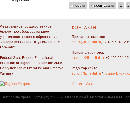
Подробнее
СТРАНИЦЫ
« первая
‹ предыдущая
1
2
Федеральное государственное
КОНТАКТЫ
бюджетное образовательное
учреждение высшего образования
Приемная комиссия:
"Литературный институт имени А. М.
priem@litinstitut.ru
; +7 495 694-12-8
Горького"
Приемная ректора:
Federal State Budget Educational
rectorat@litinstitut.ru
; +7 495 694-12
Institution of Higher Education the «Maxim
Gorky Institute of Literature and Creative
Редактор сайта:
Writing»
editor@litinstitut.ru
/
Группа ВКонтак
Канал в Max
Авторские права (Copyright) © 2026, Литературный институт имени А.М. Гор