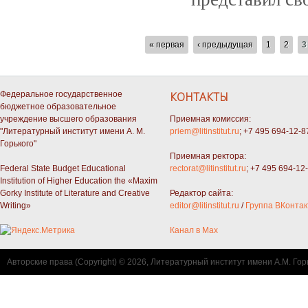
СТРАНИЦЫ
« первая
‹ предыдущая
1
2
3
Федеральное государственное
КОНТАКТЫ
бюджетное образовательное
учреждение высшего образования
Приемная комиссия:
"Литературный институт имени А. М.
priem@litinstitut.ru
; +7 495 694-12-8
Горького"
Приемная ректора:
Federal State Budget Educational
rectorat@litinstitut.ru
; +7 495 694-12
Institution of Higher Education the «Maxim
Gorky Institute of Literature and Creative
Редактор сайта:
Writing»
editor@litinstitut.ru
/
Группа ВКонтак
Канал в Max
Авторские права (Copyright) © 2026, Литературный институт имени А.М. Гор