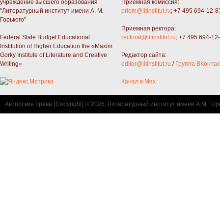
учреждение высшего образования
Приемная комиссия:
"Литературный институт имени А. М.
priem@litinstitut.ru
; +7 495 694-12-8
Горького"
Приемная ректора:
Federal State Budget Educational
rectorat@litinstitut.ru
; +7 495 694-12
Institution of Higher Education the «Maxim
Gorky Institute of Literature and Creative
Редактор сайта:
Writing»
editor@litinstitut.ru
/
Группа ВКонтак
Канал в Max
Авторские права (Copyright) © 2026, Литературный институт имени А.М. Гор