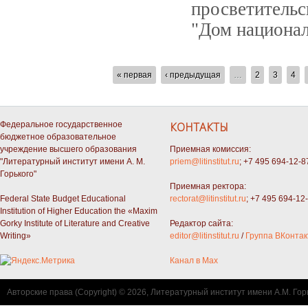
просветитель
"Дом национал
СТРАНИЦЫ
« первая
‹ предыдущая
…
2
3
4
Федеральное государственное
КОНТАКТЫ
бюджетное образовательное
учреждение высшего образования
Приемная комиссия:
"Литературный институт имени А. М.
priem@litinstitut.ru
; +7 495 694-12-8
Горького"
Приемная ректора:
Federal State Budget Educational
rectorat@litinstitut.ru
; +7 495 694-12
Institution of Higher Education the «Maxim
Gorky Institute of Literature and Creative
Редактор сайта:
Writing»
editor@litinstitut.ru
/
Группа ВКонтак
Канал в Max
Авторские права (Copyright) © 2026, Литературный институт имени А.М. Гор