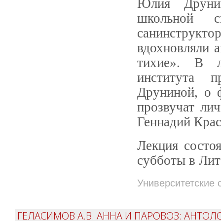
Юлия Друнин
школьной 
санинструктор
вдохновляли а
тихие». В л
института п
Друниной, о 
прозвучат лич
Геннадий Крас
Лекция состоя
субботы в Лит
Университетские 
ГЕЛАСИМОВ А.В. АННА И ПАРОВОЗ: АНТО