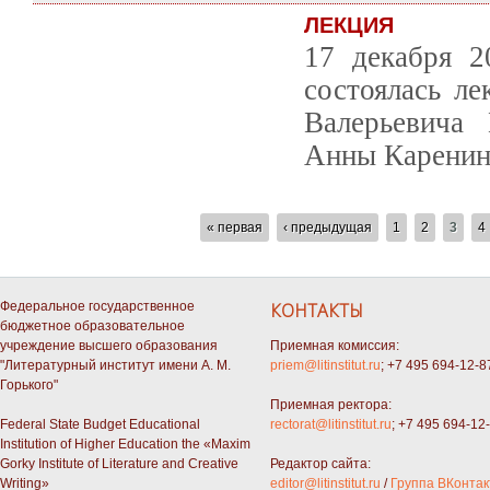
ЛЕКЦИЯ
17 декабря 2
состоялась ле
Валерьевича 
Анны Каренин
СТРАНИЦЫ
« первая
‹ предыдущая
1
2
3
4
Федеральное государственное
КОНТАКТЫ
бюджетное образовательное
учреждение высшего образования
Приемная комиссия:
"Литературный институт имени А. М.
priem@litinstitut.ru
; +7 495 694-12-8
Горького"
Приемная ректора:
Federal State Budget Educational
rectorat@litinstitut.ru
; +7 495 694-12
Institution of Higher Education the «Maxim
Gorky Institute of Literature and Creative
Редактор сайта:
Writing»
editor@litinstitut.ru
/
Группа ВКонтак