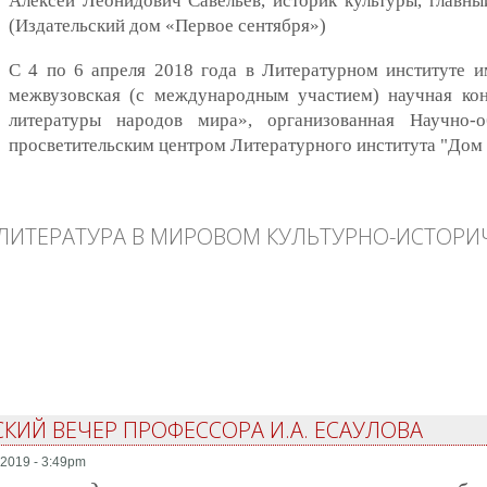
Алексей Леонидович Савельев, историк культуры, главн
(Издательский дом «Первое сентября»)
С 4 по 6 апреля 2018 года в Литературном институте и
межвузовская (с международным участием) научная ко
литературы народов мира», организованная Научно-о
просветительским центром Литературного института "Дом 
 ЛИТЕРАТУРА В МИРОВОМ КУЛЬТУРНО-ИСТОРИ
ература в мировом культурно-историческом контексте
КИЙ ВЕЧЕР ПРОФЕССОРА И.А. ЕСАУЛОВА
2019 - 3:49pm