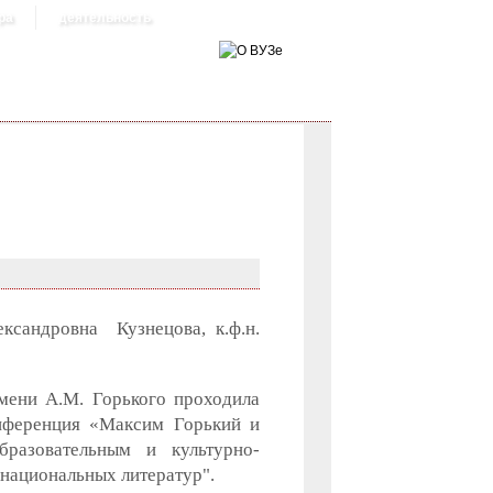
ра
деятельность
ксандровна Кузнецова, к.ф.н.
мени А.М. Горького проходила
нференция «Максим Горький и
бразовательным и культурно-
национальных литератур".