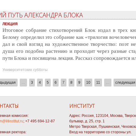
ИЙ ПУТЬ АЛЕКСАНДРА БЛОКА
ЛЕКЦИЯ
Итоговое собрание стихотворений Блок издал в трех к
Белому определил это собрание как «трилогия вочеловече
дал и свой взгляд на художественное творчество: поэт н
душа его подобна растению и проходит через разные ста
пути Блока и посвящена лекция. Рассказ сопровождается 
Университетские субботы
едыдущая
…
3
4
5
6
7
8
9
10
11
…
следующая 
НТАКТЫ
ИНСТИТУТ
емная комиссия:
Адрес: Россия, 123104, Москва, Тверс
m@litinstitut.ru
; +7 495 694-12-87
бульвар, д. 25, стр. 1
Метро Тверская, Пушкинская, Чеховск
емная ректора:
Вход на территорию со стороны ул.