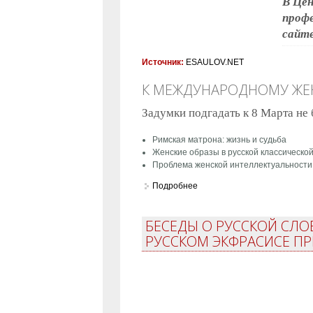
В Цен
профе
сайте
Источник:
ESAULOV.NET
К МЕЖДУНАРОДНОМУ Ж
Задумки подгадать к 8 Марта не
Римская матрона: жизнь и судьба
Женские образы в русской классическо
Проблема женской интеллектуальности 
Подробнее
о К Международному женско
БЕСЕДЫ О РУССКОЙ СЛО
РУССКОМ ЭКФРАСИСЕ П