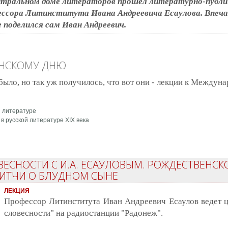
тральном доме литераторов прошел литературно-публи
ссора Литинститута Ивана Андреевича Есаулова. Впеча
 поделился сам Иван Андреевич.
ЕНСКОМУ ДНЮ
 было, но так уж получилось, что вот они - лекции к Между
й литературе
в русской литературе XIX века
му дню
ВЕСНОСТИ С И.А. ЕСАУЛОВЫМ. РОЖДЕСТВЕНСК
РИТЧИ О БЛУДНОМ СЫНЕ
ЛЕКЦИЯ
Профессор Литинститута Иван Андреевич Есаулов ведет ц
словесности" на радиостанции "Радонеж".