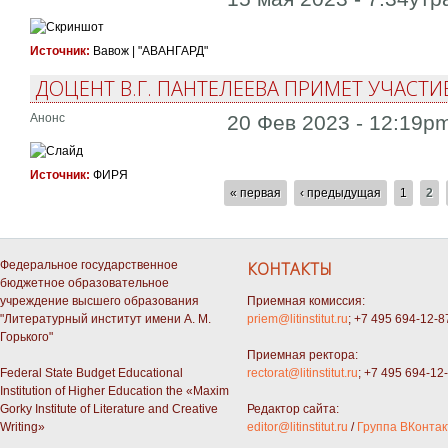
Источник:
Вавож | "АВАНГАРД"
ДОЦЕНТ В.Г. ПАНТЕЛЕЕВА ПРИМЕТ УЧАСТИ
Анонс
20 Фев 2023 - 12:19p
Источник:
ФИРЯ
СТРАНИЦЫ
« первая
‹ предыдущая
1
2
Федеральное государственное
КОНТАКТЫ
бюджетное образовательное
учреждение высшего образования
Приемная комиссия:
"Литературный институт имени А. М.
priem@litinstitut.ru
; +7 495 694-12-8
Горького"
Приемная ректора:
Federal State Budget Educational
rectorat@litinstitut.ru
; +7 495 694-12
Institution of Higher Education the «Maxim
Gorky Institute of Literature and Creative
Редактор сайта:
Writing»
editor@litinstitut.ru
/
Группа ВКонтак