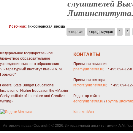
слушателей Выс
Литинститута
Источник:
Тихоокеанская звезда
СТРАНИЦЫ
« первая
‹ предыдущая
1
2
Федеральное государственное
КОНТАКТЫ
бюджетное образовательное
учреждение высшего образования
Приемная комиссия:
"Литературный институт имени А. М.
priem@litinstitut.ru
; +7 495 694-12-8
Горького"
Приемная ректора:
Federal State Budget Educational
rectorat@litinstitut.ru
; +7 495 694-12
Institution of Higher Education the «Maxim
Gorky Institute of Literature and Creative
Редактор сайта:
Writing»
editor@litinstitut.ru
/
Группа ВКонтак
Канал в Max
Авторские права (Copyright) © 2026, Литературный институт имени А.М. Гор