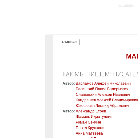
главная
ВЫ ЗДЕСЬ
главная
МА
КАК МЫ ПИШЕМ: ПИСАТЕЛ
Автор:
Варламов Алексей Николаевич
Басинский Павел Валерьевич
Слаповский Алексей Иванович
Кондрашев Алексей Владимирович 
Юзефович Леонид Абрамович
Автор:
Александр Етоев
Шамиль Идиатуллин
Роман Сенчин
Павел Крусанов
Анна Матвеева