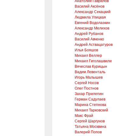
Анатолий Гаврилов
Василий Аксёнов
Александр Секацкий
Людмила Улицкая
Евгений Водолазкин
Александр Мелихов
Андрей Рубанов
Василий Авченко
Андрей Аствацатуров
Илья Бояшов
Михаил Веллер
Михаил Гиголашвили
Вячеслав Курицын
Вадим Левенталь
Игорь Малышев
Сергей Носов
Олег Постнов
Захар Прилепин
Герман Садулаев
Марина Степнова
Михаил Тарковский
Макс Фрай
Сергей Шаргунов
Татьяна Москвина
Валерий Попов