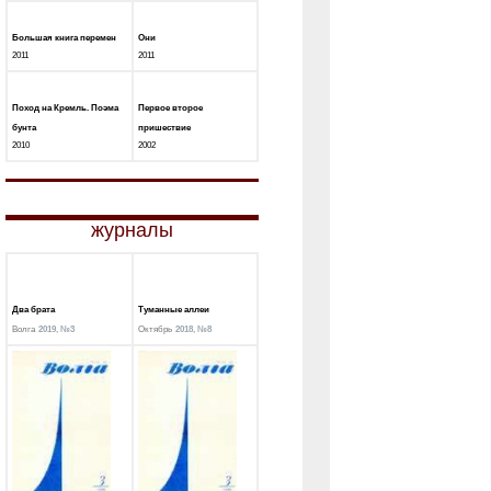
Большая книга перемен
Они
2011
2011
Поход на Кремль. Поэма
Первое второе
бунта
пришествие
2010
2002
журналы
Два брата
Туманные аллеи
Волга
2019, №3
Октябрь
2018, №8