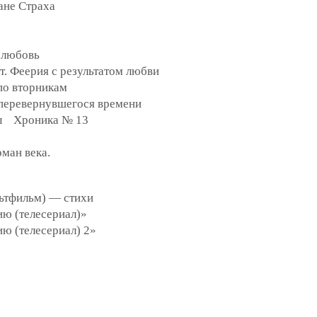
не Страха
 любовь
 Феерия с результатом любви
о вторникам
еревернувшегося времени
сы Хроника № 13
ман века.
льтфильм) — стихи
ю (телесериал)»
ю (телесериал) 2»