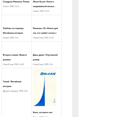
Синдром Феникса: Роман
Жили-были: Книга о
Знамя
2006, №11
современной жизни...
Знамя
2003, №11
Любовь по-нашему:
Рассказы. Из «Книги для
Житейские истории
тех, кто любит читать»
Знамя
2003, №2
Новый мир
2002, №12
Второе чтение: Вместо
День денег: Плутовской
романа
роман
Новый мир
2000, №10
Новый мир
1999, №6
Талий: Житейская
история
Дружба народов
1999, №6
Кино, которого нет