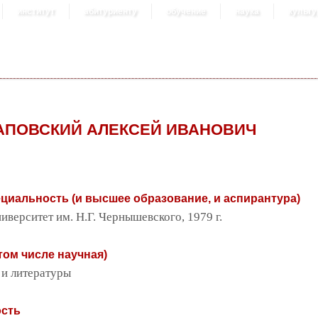
институт
абитуриенту
обучение
наука
культу
АПОВСКИЙ АЛЕКСЕЙ ИВАНОВИЧ
пециальность (и высшее образование, и аспирантура)
верситет им. Н.Г. Чернышевского, 1979 г.
том числе научная)
 и литературы
ость