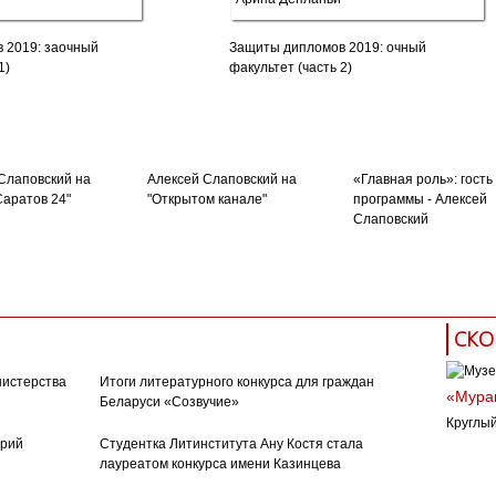
 2019: заочный
Защиты дипломов 2019: очный
1)
факультет (часть 2)
Слаповский на
Алексей Слаповский на
«Главная роль»: гость
Саратов 24"
"Открытом канале"
программы - Алексей
Слаповский
СКО
нистерства
Итоги литературного конкурса для граждан
«Муран
Беларуси «Созвучие»
Круглый
орий
Студентка Литинститута Ану Костя стала
лауреатом конкурса имени Казинцева