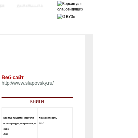
ра
деятельность
Веб-сайт
http://www.slapovsky.ru/
книги
Как мы пишем: Писатели
Неизвестность
2017
о литературе, о времени, о
себе
2018