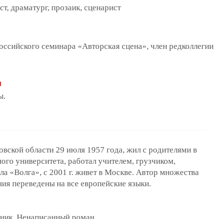
т, драматург, прозаик, сценарист
оссийского семинара «Авторская сцена», член редколлегии
ы
ы.
овской области 29 июля 1957 года, жил с родителями в
ого университета, работал учителем, грузчиком,
а «Волга», с 2001 г. живет в Москве. Автор множества
ения переведены на все европейские языки.
ик. Ненаписанный роман