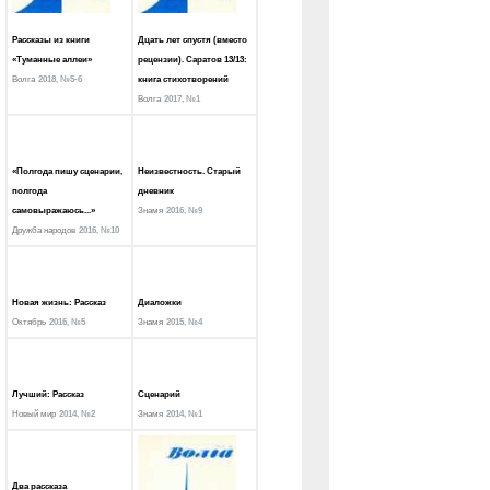
Рассказы из книги
Дцать лет спустя (вместо
«Туманные аллеи»
рецензии). Саратов 13/13:
Волга
2018, №5-6
книга стихотворений
Волга
2017, №1
«Полгода пишу сценарии,
Неизвестность. Старый
полгода
дневник
самовыражаюсь...»
Знамя
2016, №9
Дружба народов
2016, №10
Новая жизнь: Рассказ
Диаложки
Октябрь
2016, №5
Знамя
2015, №4
Лучший: Рассказ
Сценарий
Новый мир
2014, №2
Знамя
2014, №1
Два рассказа