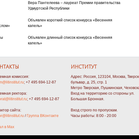
Вера Пантелеева – лауреат Премии правительства
Удмуртской Республики
Объявлен короткий список конкурса «Весенняя
слом»
капель»
ны
Объявлен длинный список конкурса «Весенняя
капель»
НТАКТЫ
ИНСТИТУТ
емная комиссия:
Адрес: Россия, 123104, Москва, Тверс
m@litinstitut.ru
; +7 495 694-12-87
бульвар, д. 25, стр. 1
Метро Тверская, Пушкинская, Чеховск
емная ректора:
Вход на территорию со стороны ул.
orat@litinstitut.ru
; +7 495 694-12-87
Большая Бронная.
актор сайта:
Вход строго по пропускам.
or@litinstitut.ru
/
Группа ВКонтакте
Часы работы: 8:00 - 20:00
ал в Max