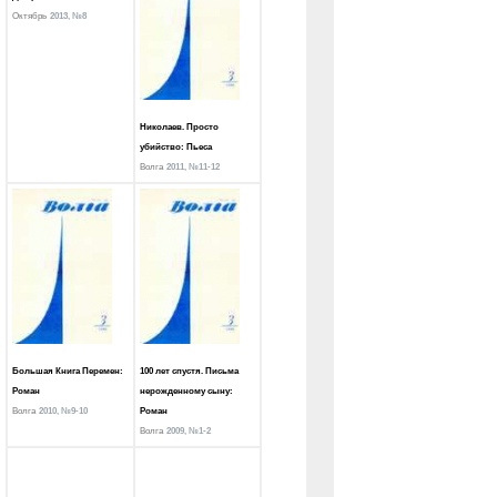
Октябрь
2013, №8
Николаев. Просто
убийство: Пьеса
Волга
2011, №11-12
Большая Книга Перемен:
100 лет спустя. Письма
Роман
нерожденному сыну:
Волга
2010, №9-10
Роман
Волга
2009, №1-2