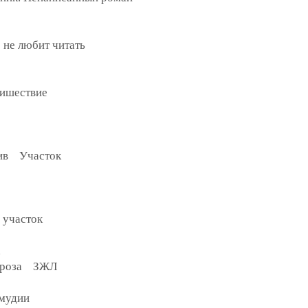
 не любит читать
ишествие
тив Участок
участок
а
 проза ЗЖЛ
мудии