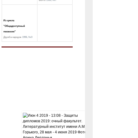
Волга
1998, №7
Из цикла
"Общедоступный
песенник"
Дружба народов
1996, №3