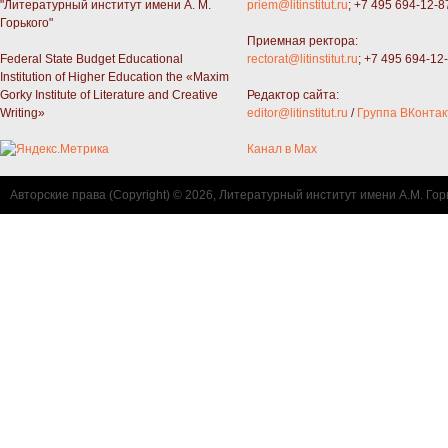
"Литературный институт имени А. М.
priem@litinstitut.ru
; +7 495 694-12-8
Горького"
Приемная ректора:
Federal State Budget Educational
rectorat@litinstitut.ru
; +7 495 694-12
Institution of Higher Education the «Maxim
Gorky Institute of Literature and Creative
Редактор сайта:
Writing»
editor@litinstitut.ru
/
Группа ВКонтак
Канал в Max
Авторские права (Copyright) © 2026, Литературный институт имени А.М. Гор