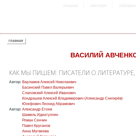
главная
институт
абитурие
ВЫ ЗДЕСЬ
главная
ВАСИЛИЙ АВЧЕНК
КАК МЫ ПИШЕМ: ПИСАТЕЛИ О ЛИТЕРАТУРЕ, 
Автор:
Варламов Алексей Николаевич
Басинский Павел Валерьевич
Слаповский Алексей Иванович
Кондрашев Алексей Владимирович (Александр Снегирёв)
Юзефович Леонид Абрамович
Автор:
Александр Етоев
Шамиль Идиатуллин
Роман Сенчин
Павел Крусанов
Анна Матвеева