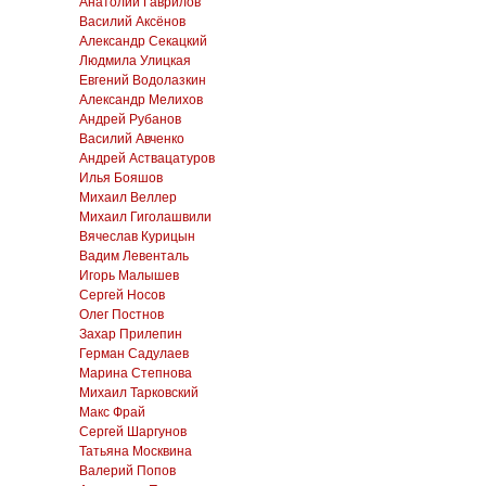
Анатолий Гаврилов
Василий Аксёнов
Александр Секацкий
Людмила Улицкая
Евгений Водолазкин
Александр Мелихов
Андрей Рубанов
Василий Авченко
Андрей Аствацатуров
Илья Бояшов
Михаил Веллер
Михаил Гиголашвили
Вячеслав Курицын
Вадим Левенталь
Игорь Малышев
Сергей Носов
Олег Постнов
Захар Прилепин
Герман Садулаев
Марина Степнова
Михаил Тарковский
Макс Фрай
Сергей Шаргунов
Татьяна Москвина
Валерий Попов