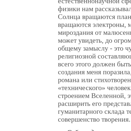
естественнонаучной сфе
физики нам рассказывал
Солнца вращаются плане
вращаются электроны, м
мироздания от малюсень
может увидеть, до огро
общему замыслу - это чу
религиозной составляющ
всего этого должен быть
создания меня поразила
романа или стихотворен
«технического» человек
строением Вселенной, э
расширить его представ
гуманитарного склада т
совершенство творения.