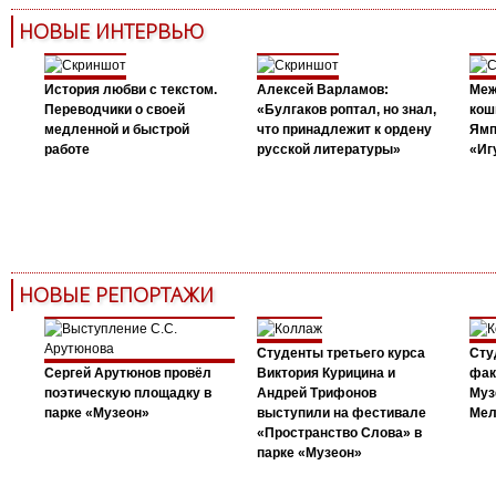
НОВЫЕ ИНТЕРВЬЮ
История любви с текстом.
Алексей Варламов:
Меж
Переводчики о своей
«Булгаков роптал, но знал,
кош
медленной и быстрой
что принадлежит к ордену
Ямп
работе
русской литературы»
«Иг
НОВЫЕ РЕПОРТАЖИ
Студенты третьего курса
Сту
Сергей Арутюнов провёл
Виктория Курицина и
фак
поэтическую площадку в
Андрей Трифонов
Муз
парке «Музеон»
выступили на фестивале
Мел
«Пространство Слова» в
парке «Музеон»