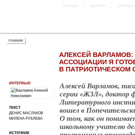
главная
институт
абитурие
ВЫ ЗДЕСЬ
главная
АЛЕКСЕЙ ВАРЛАМОВ:
АССОЦИАЦИИ Я ГОТО
В ПАТРИОТИЧЕСКОМ 
ИНТЕРВЬЮ
Алексей Варламов, пис
серии «ЖЗЛ», доктор ф
Литературного инстит
ТЕКСТ
вошел в Попечительски
ДЕНИС МАСЛАКОВ
О том, как он понимае
МИЛЕНА РУБЛЕВА
школьному учителю де
ИСТОЧНИК
программные произведе