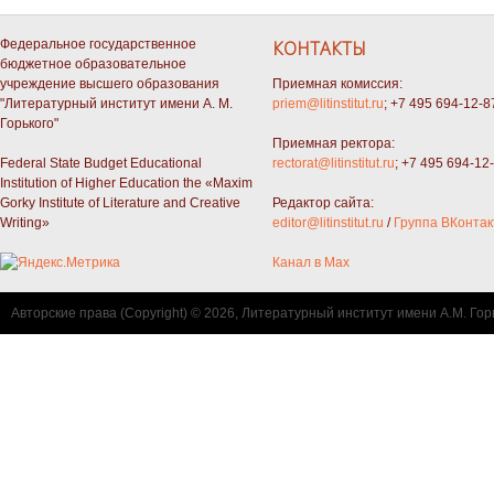
Федеральное государственное
КОНТАКТЫ
бюджетное образовательное
учреждение высшего образования
Приемная комиссия:
"Литературный институт имени А. М.
priem@litinstitut.ru
; +7 495 694-12-8
Горького"
Приемная ректора:
Federal State Budget Educational
rectorat@litinstitut.ru
; +7 495 694-12
Institution of Higher Education the «Maxim
Gorky Institute of Literature and Creative
Редактор сайта:
Writing»
editor@litinstitut.ru
/
Группа ВКонтак
Канал в Max
Авторские права (Copyright) © 2026, Литературный институт имени А.М. Гор