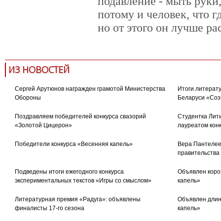
подавление - мыть руки,
потому и человек, что г
но от этого он лучше рас
ИЗ НОВОСТЕЙ
Сергей Арутюнов награжден грамотой Министерства
Итоги литерату
Обороны
Беларуси «Соз
Поздравляем победителей конкурса свазорий
Студентка Лити
«Золотой Цицерон»
лауреатом кон
Победители конкурса «Весенняя капель»
Вера Пантелее
правительства
Подведены итоги ежегодного конкурса
Объявлен коро
экспериментальных текстов «Игры со смыслом»
капель»
Литературная премия «Радуга»: объявлены
Объявлен длин
финалисты 17-го сезона
капель»