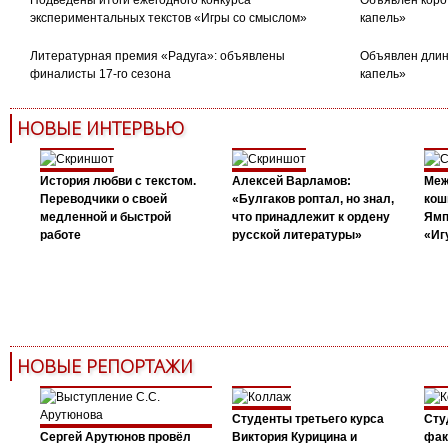
Подведены итоги ежегодного конкурса
Объявлен коро
экспериментальных текстов «Игры со смыслом»
капель»
Литературная премия «Радуга»: объявлены
Объявлен длин
финалисты 17-го сезона
капель»
НОВЫЕ ИНТЕРВЬЮ
История любви с текстом.
Алексей Варламов:
Меж
Переводчики о своей
«Булгаков роптал, но знал,
кош
медленной и быстрой
что принадлежит к ордену
Ямп
работе
русской литературы»
«Иг
НОВЫЕ РЕПОРТАЖИ
Студенты третьего курса
Сту
Сергей Арутюнов провёл
Виктория Курицина и
фак