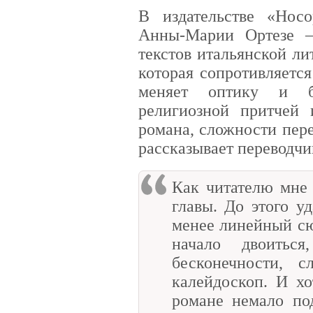
В издательстве «Нос
Анны-Марии Ортезе 
текстов итальянской ли
которая сопротивляетс
меняет оптику и ба
религиозной притчей
романа, сложности пер
рассказывает переводч
Как читателю мне 
главы. До этого у
менее линейный сюж
начало двоиться
бесконечности, с
калейдоскоп. И х
романе немало по