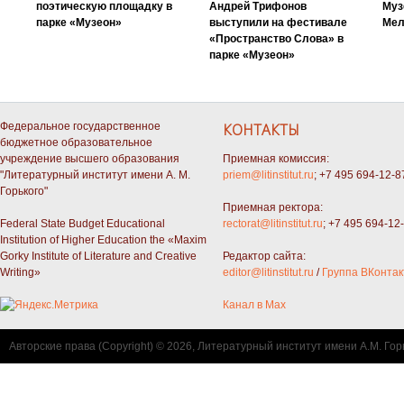
поэтическую площадку в
Андрей Трифонов
Муз
парке «Музеон»
выступили на фестивале
Мел
«Пространство Слова» в
парке «Музеон»
Федеральное государственное
КОНТАКТЫ
бюджетное образовательное
учреждение высшего образования
Приемная комиссия:
"Литературный институт имени А. М.
priem@litinstitut.ru
; +7 495 694-12-8
Горького"
Приемная ректора:
Federal State Budget Educational
rectorat@litinstitut.ru
; +7 495 694-12
Institution of Higher Education the «Maxim
Gorky Institute of Literature and Creative
Редактор сайта:
Writing»
editor@litinstitut.ru
/
Группа ВКонтак
Канал в Max
Авторские права (Copyright) © 2026, Литературный институт имени А.М. Гор