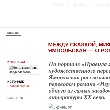
главная
институт
абитурие
ВЫ ЗДЕСЬ
главная
МЕЖДУ СКАЗКОЙ, МИ
ЯМПОЛЬСКАЯ — О РО
ИНТЕРВЬЮ
На портале «Правила 
художественного пере
Ямпольская рассказыва
ИСТОЧНИК
переводом романа «Иг
Правила жизни
одного из самых загад
литературы XX века.
мая 3 2026