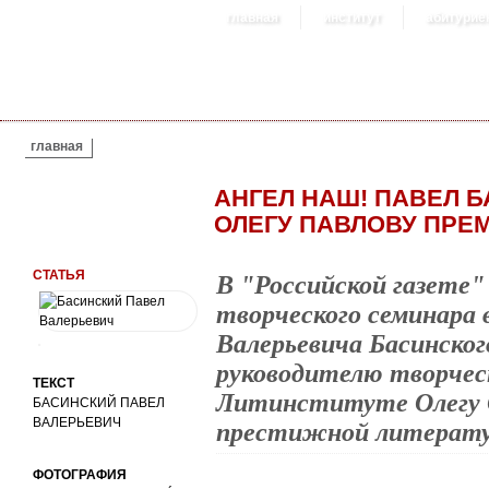
главная
институт
абитурие
ВЫ ЗДЕСЬ
главная
АНГЕЛ НАШ! ПАВЕЛ 
ОЛЕГУ ПАВЛОВУ ПРЕМ
СТАТЬЯ
В "Российской газете
творческого семинара
Валерьевича Басинског
руководителю творческ
ТЕКСТ
Литинституте Олегу 
БАСИНСКИЙ ПАВЕЛ
ВАЛЕРЬЕВИЧ
престижной литерату
ФОТОГРАФИЯ