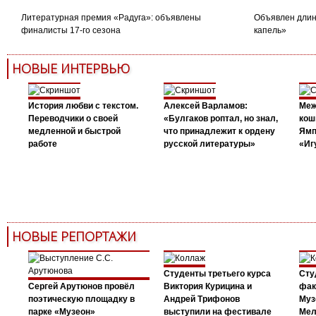
Литературная премия «Радуга»: объявлены
Объявлен длин
финалисты 17-го сезона
капель»
НОВЫЕ ИНТЕРВЬЮ
История любви с текстом.
Алексей Варламов:
Меж
Переводчики о своей
«Булгаков роптал, но знал,
кош
медленной и быстрой
что принадлежит к ордену
Ямп
работе
русской литературы»
«Иг
НОВЫЕ РЕПОРТАЖИ
Студенты третьего курса
Сту
Сергей Арутюнов провёл
Виктория Курицина и
фак
поэтическую площадку в
Андрей Трифонов
Муз
парке «Музеон»
выступили на фестивале
Мел