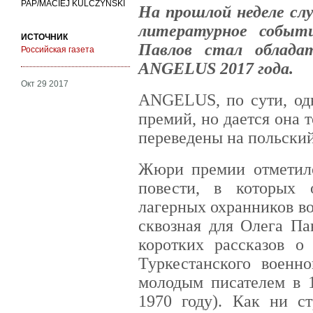
PAP/MACIEJ KULCZYŃSKI
На прошлой неделе слу
литературное событи
ИСТОЧНИК
Павлов стал облада
Российская газета
ANGELUS 2017 года.
Окт 29 2017
ANGELUS, по сути, од
премий, но дается она 
переведены на польский
Жюри премии отметило
повести, в которых 
лагерных охранников во
сквозная для Олега Па
коротких рассказов о
Туркестанского военн
молодым писателем в 1
1970 году). Как ни ст