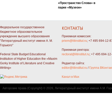
«Пространство Слова» в
парке «Музеон»
Федеральное государственное
КОНТАКТЫ
бюджетное образовательное
учреждение высшего образования
Приемная комиссия:
"Литературный институт имени А. М.
priem@litinstitut.ru
; +7 495 694-12-8
Горького"
Приемная ректора:
Federal State Budget Educational
rectorat@litinstitut.ru
; +7 495 694-12
Institution of Higher Education the «Maxim
Gorky Institute of Literature and Creative
Редактор сайта:
Writing»
editor@litinstitut.ru
/
Группа ВКонтак
Канал в Max
Авторские права (Copyright) © 2026, Литературный институт имени А.М. Гор