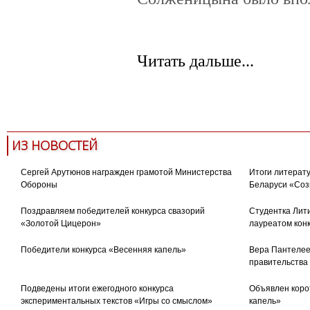
Читать дальше...
International
премия
ИЗ НОВОСТЕЙ
Сергей Арутюнов награжден грамотой Министерства
Итоги литерату
Обороны
Беларуси «Соз
Поздравляем победителей конкурса свазорий
Студентка Лити
«Золотой Цицерон»
лауреатом кон
Победители конкурса «Весенняя капель»
Вера Пантелее
правительства
Подведены итоги ежегодного конкурса
Объявлен коро
экспериментальных текстов «Игры со смыслом»
капель»