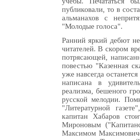
учебы. Печататься б
публиковали, то в сост
альманахов с непритя
"Молодые голоса".
Ранний яркий дебют не
читателей. В скором в
потрясающей, написанн
повестью "Казенная ск
уже навсегда останется
написана в удивител
реализма, бешеного гр
русской мелодии. Помн
"Литературной газете
капитан Хабаров сто
Мироновым ("Капитанс
Максимом Максимовиче