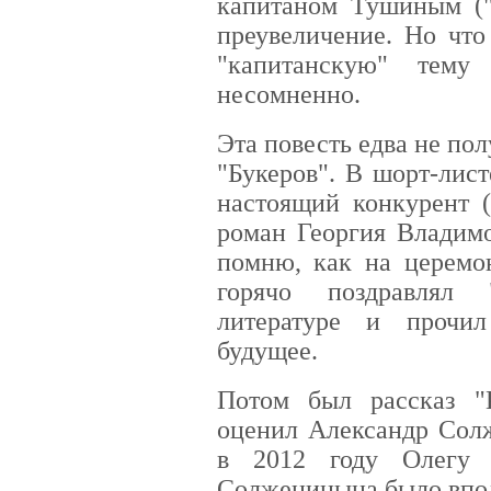
капитаном Тушиным ("
преувеличение. Но что
"капитанскую" тему
несомненно.
Эта повесть едва не по
"Букеров". В шорт-лис
настоящий конкурент (
роман Георгия Владимо
помню, как на церемо
горячо поздравлял 
литературе и прочи
будущее.
Потом был рассказ "
оценил Александр Сол
в 2012 году Олегу 
Солженицына было впо