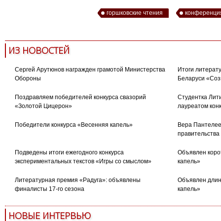
горшковские чтения
конференци
ИЗ НОВОСТЕЙ
Сергей Арутюнов награжден грамотой Министерства
Итоги литерату
Обороны
Беларуси «Соз
Поздравляем победителей конкурса свазорий
Студентка Лити
«Золотой Цицерон»
лауреатом кон
Победители конкурса «Весенняя капель»
Вера Пантелее
правительства
Подведены итоги ежегодного конкурса
Объявлен коро
экспериментальных текстов «Игры со смыслом»
капель»
Литературная премия «Радуга»: объявлены
Объявлен длин
финалисты 17-го сезона
капель»
НОВЫЕ ИНТЕРВЬЮ