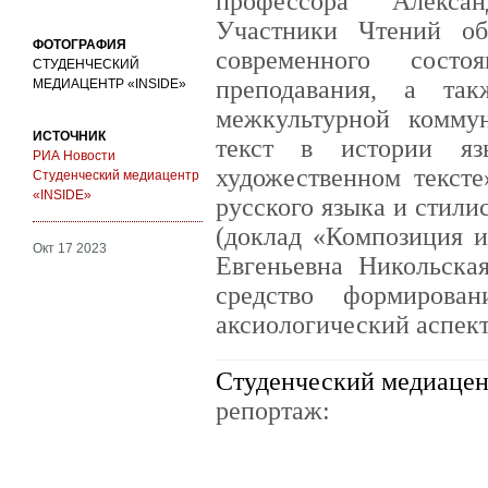
профессора Алекса
Участники Чтений о
ФОТОГРАФИЯ
современного состо
СТУДЕНЧЕСКИЙ
преподавания, а та
МЕДИАЦЕНТР «INSIDE»
межкультурной комму
ИСТОЧНИК
текст в истории яз
РИА Новости
художественном текст
Студенческий медиацентр
«INSIDE»
русского языка и стил
(доклад «Композиция и
Окт 17 2023
Евгеньевна Никольска
средство формирова
аксиологический аспект
Студенческий медиацен
репортаж: