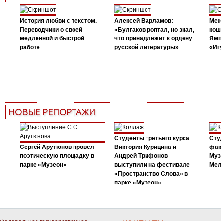
История любви с текстом.
Алексей Варламов:
Меж
Переводчики о своей
«Булгаков роптал, но знал,
кош
медленной и быстрой
что принадлежит к ордену
Ямп
работе
русской литературы»
«Иг
НОВЫЕ РЕПОРТАЖИ
Студенты третьего курса
Сту
Сергей Арутюнов провёл
Виктория Курицина и
фак
поэтическую площадку в
Андрей Трифонов
Муз
парке «Музеон»
выступили на фестивале
Мел
«Пространство Слова» в
парке «Музеон»