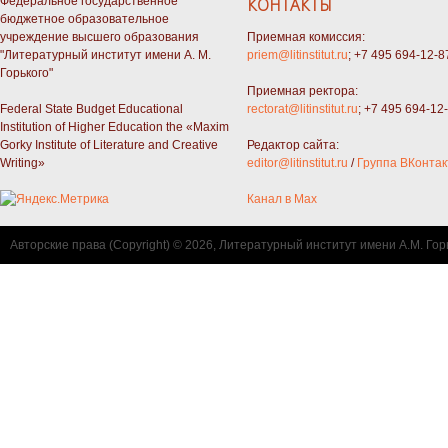
Федеральное государственное
КОНТАКТЫ
бюджетное образовательное
учреждение высшего образования
Приемная комиссия:
"Литературный институт имени А. М.
priem@litinstitut.ru
; +7 495 694-12-8
Горького"
Приемная ректора:
Federal State Budget Educational
rectorat@litinstitut.ru
; +7 495 694-12
Institution of Higher Education the «Maxim
Gorky Institute of Literature and Creative
Редактор сайта:
Writing»
editor@litinstitut.ru
/
Группа ВКонтак
Канал в Max
Авторские права (Copyright) © 2026, Литературный институт имени А.М. Гор