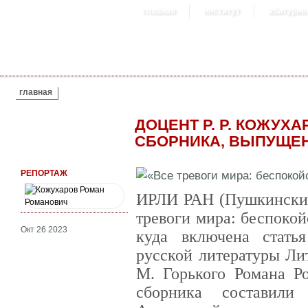
главная
институт
абитурие
ВЫ ЗДЕСЬ
главная
ДОЦЕНТ Р. Р. КОЖУХ
СБОРНИКА, ВЫПУЩЕ
РЕПОРТАЖ
ИРЛИ РАН (Пушкинский
тревоги мира: беспокой
Окт 26 2023
куда включена стать
русской литературы Ли
М. Горького Романа Р
сборника составили