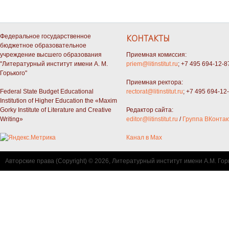
Федеральное государственное
КОНТАКТЫ
бюджетное образовательное
учреждение высшего образования
Приемная комиссия:
"Литературный институт имени А. М.
priem@litinstitut.ru
; +7 495 694-12-8
Горького"
Приемная ректора:
Federal State Budget Educational
rectorat@litinstitut.ru
; +7 495 694-12
Institution of Higher Education the «Maxim
Gorky Institute of Literature and Creative
Редактор сайта:
Writing»
editor@litinstitut.ru
/
Группа ВКонтак
Канал в Max
Авторские права (Copyright) © 2026, Литературный институт имени А.М. Гор