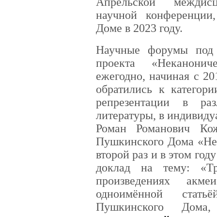
Апрельской междисц
научной конференции
Доме в 2023 году.
Научные форумы под
проекта «Неканонич
ежегодно, начиная с 20
обратились к категори
репрезентации в ра
литературы, в индивид
Роман Романович Кож
Пушкинского Дома «Нек
второй раз и в этом год
доклад на тему: «Т
произведениях акме
одноимённой стат
Пушкинского Дома