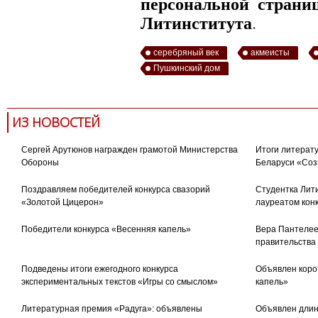
персональной страниц
Литинститута
.
серебряный век
акмеисты
Пушкинский дом
ИЗ НОВОСТЕЙ
Сергей Арутюнов награжден грамотой Министерства
Итоги литерату
Обороны
Беларуси «Соз
Поздравляем победителей конкурса свазорий
Студентка Лити
«Золотой Цицерон»
лауреатом кон
Победители конкурса «Весенняя капель»
Вера Пантелее
правительства
Подведены итоги ежегодного конкурса
Объявлен коро
экспериментальных текстов «Игры со смыслом»
капель»
Литературная премия «Радуга»: объявлены
Объявлен длин