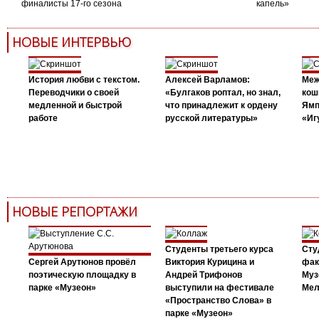
финалисты 17-го сезона
капель»
НОВЫЕ ИНТЕРВЬЮ
История любви с текстом.
Алексей Варламов:
Меж
Переводчики о своей
«Булгаков роптал, но знал,
кош
медленной и быстрой
что принадлежит к ордену
Ямп
работе
русской литературы»
«Иг
НОВЫЕ РЕПОРТАЖИ
Студенты третьего курса
Сту
Сергей Арутюнов провёл
Виктория Курицина и
фак
поэтическую площадку в
Андрей Трифонов
Муз
парке «Музеон»
выступили на фестивале
Мел
«Пространство Слова» в
парке «Музеон»