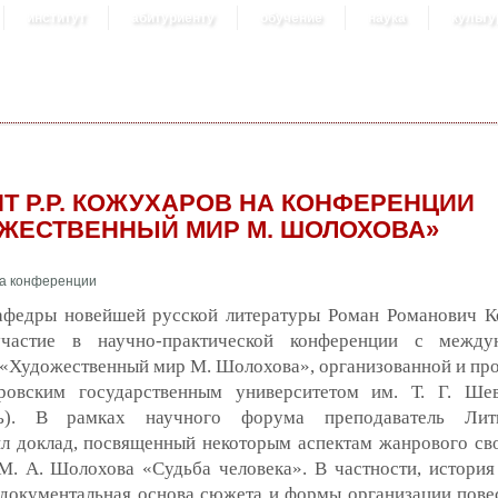
институт
абитуриенту
обучение
наука
культу
Т Р.Р. КОЖУХАРОВ НА КОНФЕРЕНЦИИ
ЖЕСТВЕННЫЙ МИР М. ШОЛОХОВА»
афедры новейшей русской литературы Роман Романович 
частие в научно-практической конференции с между
 «Художественный мир М. Шолохова», организованной и пр
ровским государственным университетом им. Т. Г. Шев
ль). В рамках научного форума преподаватель Лити
ил доклад, посвященный некоторым аспектам жанрового св
М. А. Шолохова «Судьба человека». В частности, история
 документальная основа сюжета и формы организации пове