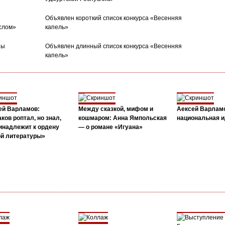
Объявлен короткий список конкурса «Весенняя
слом»
капель»
ны
Объявлен длинный список конкурса «Весенняя
капель»
ей Варламов:
Между сказкой, мифом и
Аексей Варлам
ков роптал, но знал,
кошмаром: Анна Ямпольская
национальная и
инадлежит к ордену
— о романе «Игуана»
ой литературы»