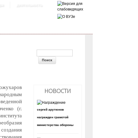
ра
деятельность
ФОРМА ПОИСКА
Кожухаров
НОВОСТИ
народным
оведенной
ченко (г.
сергей арутюнов
нститута
награжден грамотой
оеобразия
министерства обороны
 создания
ствования