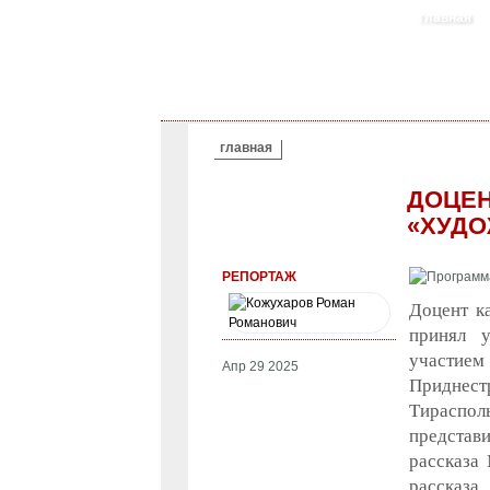
главная
ВЫ ЗДЕСЬ
главная
ДОЦЕН
«ХУДО
РЕПОРТАЖ
Доцент к
принял у
участием
Апр 29 2025
Приднест
Тираспо
представ
рассказа 
рассказа,