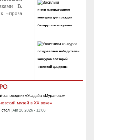
вками В.
итоги литературного
ак «проза
конкурса для граждан
беларуси «созвучие»
поздравляем победителей
конкурса свазорий
«золотой цицерон»
РО
овский музей в XX веке»
 стол
|
Авг 26 2026 - 11:00