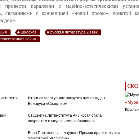
и провести параллели с идейно-эстетическими устано
, связанными с концепцией «новой прозы», понятой к
людей».
нция
шолохов
русская литература 20 век
отечественная война
СКО
нистерства
Итоги литературного конкурса для граждан
«Муран
Беларуси «Созвучие»
Круглый
орий
Студентка Литинститута Ану Костя стала
лауреатом конкурса имени Казинцева
Вера Пантелеева – лауреат Премии правительства
Удмуртской Республики