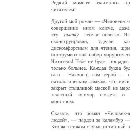
Редкий момент взаимного п
читателем!
Другой мой роман — «Человек-яз
совершенно ином ключе, даже
эту
пытку
сейчас нелегко. Яз
сконструирован, сделан 
дискомфортным для чтения, шри
инструмент как набор хирургическ
Читатель! Тебе не будет пощады
только больнее. Каждая буква бу
глаз… Наконец, сам герой — н
патологическим языком, что вис
закрыт стыдливой маской из мар
телесный кошмар сюжета о 
монстром.
Сказать, что роман «Человек-
людей», — пардон за каламбур —
Кто же в таком случае истинный ч