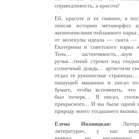
справедливость, а красота!
Ей, красоте и ее сиянию, я пос
описав историю метаморфоз к
жизнеописания пейзажного парка д
от молекулы идеала — скита — 
Екатерины и советского парка 
Тень… застенчивость…шум 
ручья…гений стрекоз над глад
солнечный дождь… артистизм сн
отдал те рукописные страницы… 
пишущей машинки и писал по 
бумаге, чтобы вспомнить, что
был почерк… Я писал, спохва
прекрасного... И вы были одной 
природу моего тогдашнего вызова.
Елена Иваницкая:
Литер
литература», у нас всегд
неявно, но несомненно,