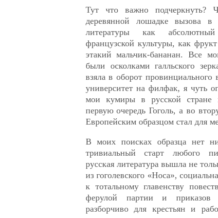
Тут что важно подчеркнуть? 
деревянной лошадке вызова в 
литературы как абсолютны
французской культуры, как фрук
этакий мальчик-бананан. Все м
были осколками галльского зер
взяла в оборот провинциального 
университет на филфак, я чуть ог
мои кумиры в русской стране
первую очередь Гоголь, а во вт
Европейским образцом стал для м
В моих поисках образца нет н
тривиальный старт любого п
русская литература вышла не толь
из гоголевского «Носа», социальн
к тотальному главенству повест
ферулой партии и приказов
разборчиво для крестьян и раб