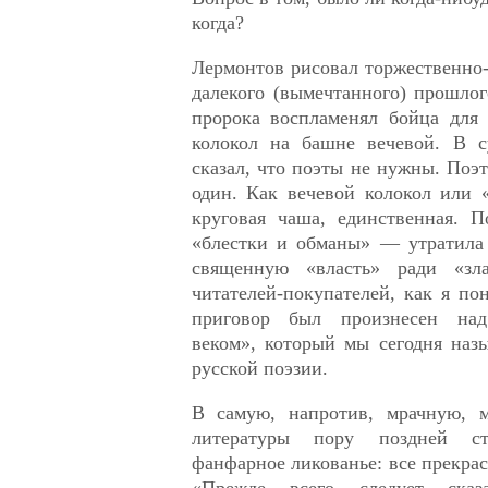
когда?
Лермонтов рисовал торжественно
далекого (вымечтанного) прошлого
пророка воспламенял бойца для 
колокол на башне вечевой. В с
сказал, что поэты не нужны. Поэ
один. Как вечевой колокол или
круговая чаша, единственная. 
«блестки и обманы» — утратила 
священную «власть» ради «зл
читателей-покупателей, как я п
приговор был произнесен на
веком», который мы сегодня наз
русской поэзии.
В самую, напротив, мрачную, м
литературы пору поздней с
фанфарное ликованье: все прекрас
«Прежде всего следует сказ