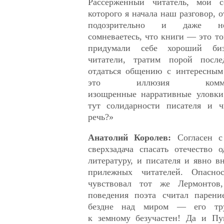
Рассерженный читатель, мой с
которого я начала наш разговор, 
подозрительно и даже не
сомневаетесь, что книги — это то
придумали себе хороший би
читатели, тратим порой посл
отдаться общению с интересным
это иллюзия комм
изощренные нарративные уловки
тут солидарности писателя и ч
речь?»
Анатолий Королев:
Согласен 
сверхзадача спасать отечество 
литературу, и писателя и явно в
прилежных читателей. Опасно
чувствовал тот же Лермонтов
поведения поэта считал парени
бездне над миром — его тр
к земному безучастен! Да и Пу