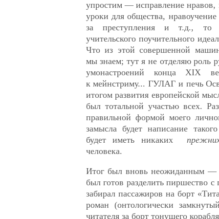
упростим — исправление нравов, 
уроки для общества, нравоучение 
за преступления и т.д., то 
учительского поучительного идеа
Что из этой совершенной машин
мы знаем; тут я не отделяю роль 
умонастроений конца XIX в
к мейнстриму... ГУЛАГ и печь О
итогом развития европейской мыс
был тотальной участью всех. Ра
правильной формой моего лично
замысла будет написание такого
будет иметь никаких
прежни
человека.
Итог был вновь неожиданным — 
был готов разделить пиршество с 
забирал пассажиров на борт «Тит
роман (онтологически замкнуты
читателя за борт тонущего корабля