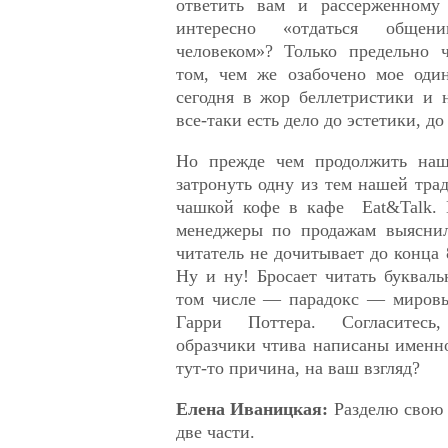
ответить вам и рассерженному 
интересно «отдаться обще
человеком»? Только предельно 
том, чем же озабочено мое оди
сегодня в жор беллетристики и 
все-таки есть дело до эстетики, до
Но прежде чем продолжить наш 
затронуть одну из тем нашей тра
чашкой кофе в кафе Eat&Talk.
менеджеры по продажам выяснил
читатель не дочитывает до конца
Ну и ну! Бросает читать букваль
том числе — парадокс — мировы
Гарри Поттера. Согласитес
образчики чтива написаны именн
тут-то причина, на ваш взгляд?
Елена Иваницкая:
Разделю свою
две части.