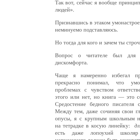
Так вот, сейчас я вообще принци
людей».
Признавшись в этаком умонастро
неминуемо подставляюсь.
Но тогда для кого и зачем ты стро
Вопрос о читателе был для 
дискомфорта.
Чаще я намеренно избегал пр
прекрасно понимал, что ум
проблемах с чувством ответств
этого или нет, но книга — это с
Средостение бедного писателя 
Между тем, даже сочиняя свои г
опусы, я с крупным школьным н
на тетрадке в косую линейку:
дл
есть даже лопоухий школя
написанного должен быть конкрет