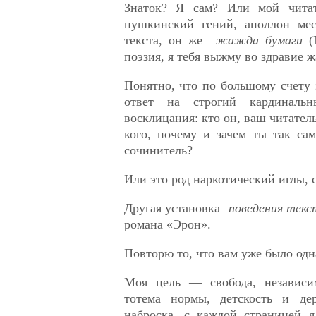
Знаток? Я сам? Или мой чита
пушкинский гений, аполлон мес
текста, он же
жажда бумаги
(
поэзия, я тебя выжму во здравие 
Понятно, что по большому счету 
ответ на строгий кардиналь
восклицания: кто он, ваш читатель
кого, почему и зачем ты так са
сочинитель?
Или это род наркотический иглы, с
Другая установка
поведения текс
романа «Эрон».
Повторю то, что вам уже было одн
Моя цель — свобода, независи
тотема нормы, детскость и дер
наброска, с каждой страницей я