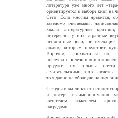
литература уже много лет «теря
ориентируется в выборе книг на ч
Сети. Если многим нравится, об
заведомо «читаемая», написанна
хвалят литературные критики
интересно: у них странные вку
непонятные цели, не имеющие
людям, которым предстоит купи
Впрочем, спохватился он, 
послушать полезно: они открове
продукт, их отзывы почти 
с читательскими, а что касается 
то я давно не обращаю на них вни
Сегодня вряд ли кто-то станет спор
и потеря взаимопонимания 
читателем — издателем — крити
наградами.
Вопрос в том, было ли когда-нибудь