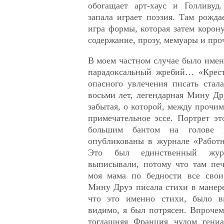
обогащает арт-хаус и Голливуд
запала играет поэзия. Там рожда
игра формы, которая затем корону
содержание, прозу, мемуары и про
В моем частном случае было имен
парадоксальный жребий… «Крест
опасного увлечения писать стал
восьми лет, легендарная Мину Д
забытая, о которой, между прочим
примечательное эссе. Портрет э
большим бантом на голове
опубликованы в журнале «Работн
Это был единственный жур
выписывали, потому что там печ
моя мама по бедности все свои
Мину Друэ писала стихи в манере
что это именно стихи, было 
видимо, я был потрясен. Впрочем
тогдашняя Франция чудом гениа