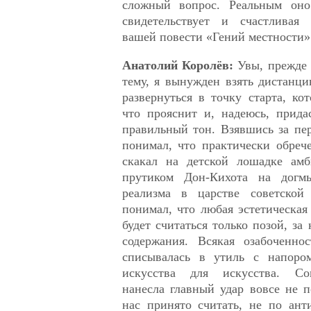
сложный вопрос. Реальным он
свидетельствует и счастливая 
вашей повести «Гений местности»
Анатолий Королёв:
Увы, прежде
тему, я вынужден взять дистанци
развернуться в точку старта, кот
что прояснит и, надеюсь, прида
правильный тон. Взявшись за пе
понимал, что практически обреч
скакал на детской лошадке амб
прутиком Дон-Кихота на догмы
реализма в царстве советск
понимал, что любая эстетическая 
будет считаться только позой, за
содержания. Всякая озабоченно
списывалась в утиль с напором
искусства для искусства. Со
нанесла главный удар вовсе не 
нас принято считать, не по ант