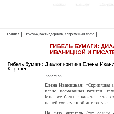
главная
институт
абитурие
ВЫ ЗДЕСЬ
главная
критика, постмодернизм, современная проза
ГИБЕЛЬ БУМАГИ: ДИА
ИВАНИЦКОЙ И ПИСАТ
Гибель бумаги: Диалог критика Елены Иван
Королёва
nonfiction
Елена Иваницкая:
«Скрипящая в
плане, несмазанная катится тел
Мне все больше кажется, что эт
нашей современной литературе.
На днях читатель (тот самый «