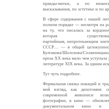
правды-матки, а по нюанси
высказывания, по эстетике и по ар
В сфере содержания с нашей лит
полном порядке — несмотря на р
на ту, что писалась за кордоно
которая сущест
партийным, непротекающим зонт
СССР… — в общей целокупност
Булгакова/Шолохова/Солженицына
проза ХХ века мало чем уступала 
литературе XIX века. За одним 
Тут чуть подробнее.
Формальная связка новаций и тра
мой взгляд, как дихотомия: 
современной живописи воз
фотографии, в кино — обновлен
документальном кино и т