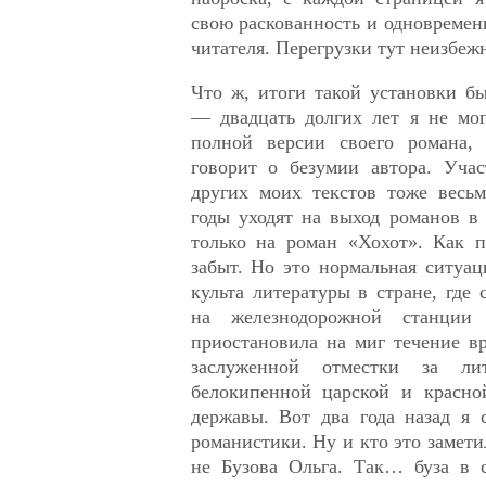
свою раскованность и одновремен
читателя. Перегрузки тут неизбеж
Что ж, итоги такой установки б
— двадцать долгих лет я не мог
полной версии своего романа, 
говорит о безумии автора. Учас
других моих текстов тоже весьм
годы уходят на выход романов в
только на роман «Хохот». Как п
забыт. Но это нормальная ситуа
культа литературы в стране, где 
на железнодорожной станции
приостановила на миг течение в
заслуженной отместки за лит
белокипенной царской и красно
державы. Вот два года назад я 
романистики. Ну и кто это замети
не Бузова Ольга. Так… буза в 