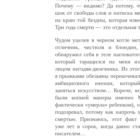
Почему — видимо? Да потому, чт
шок от свободы слов и натиска м
на краю той бездны, которая изве
Три года смерти — это отдельная т
Чудом уцелев в черном котле мет
отличник, чистюля и блондин, 
обнаружил себя в теле нагловатог
который таращился на меня и
лицом негодяя-двоечника. Из этог
я прыжками обезьяны перекочевал
амбициозного юноши, которы
заняться искусством… Короче, в
были копией манеры именно М
фактически «умерла» ребенком), о
подозревал, потому как напрочь з
смертью. Признаюсь, этот факт 
уже лет в сорок, когда давно с
писателем…