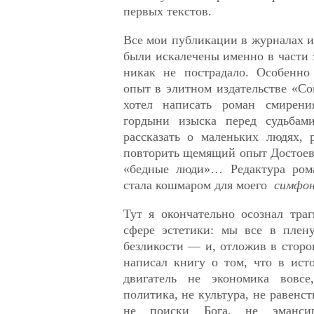
первых текстов.
Все мои публикации в журналах и
были искалечены именно в части 
никак не пострадало. Особенно
опыт в элитном издательстве «Со
хотел написать роман смирен
гордыни изыска перед судьбами
рассказать о маленьких людях, р
повторить щемящий опыт Достоев
«бедные люди»… Редактура рома
стала кошмаром для моего
симфон
Тут я окончательно осознал тра
сфере эстетики: мы все в плен
безликости — и, отложив в сторо
написал книгу о том, что в ист
двигатель не экономика вовсе
политика, не культура, не равенст
не поиски Бога, не эманс