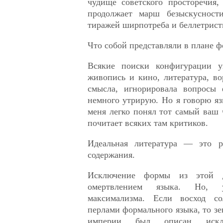
чудище советского просторечия,
продолжает марш безыскусност
тиражей ширпотреба и беллетрист
Что собой представляли в плане 
Всякие поиски конфигурации 
живопись и кино, литература, в
смысла, игнорировала вопросы 
немного утрирую. Но я говорю я
меня легко понял тот самый ваш 
почитает всяких там критиков.
Идеальная литература — это 
содержания.
Исключение формы из этой 
омертвлением языка. Но,
максимализма. Если восход с
перлами формального языка, то зе
империи был описан исклю