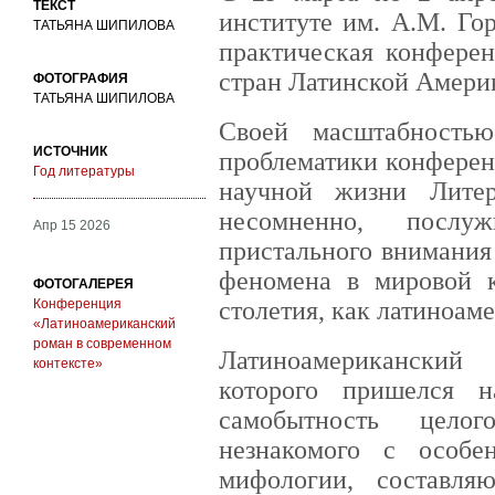
ТЕКСТ
институте им. А.М. Го
ТАТЬЯНА ШИПИЛОВА
практическая конферен
стран Латинской Амери
ФОТОГРАФИЯ
ТАТЬЯНА ШИПИЛОВА
Своей масштабность
ИСТОЧНИК
проблематики конферен
Год литературы
научной жизни Литер
несомненно, посл
Апр 15 2026
пристального внимания
феномена в мировой 
ФОТОГАЛЕРЕЯ
Конференция
столетия, как латиноам
«Латиноамериканский
роман в современном
Латиноамериканский
контексте»
которого пришелся н
самобытность целог
незнакомого с особе
мифологии, составля