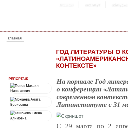
главная
институт
абитурие
ВЫ ЗДЕСЬ
главная
ГОД ЛИТЕРАТУРЫ О 
«ЛАТИНОАМЕРИКАНС
КОНТЕКСТЕ»
РЕПОРТАЖ
На портале Год литер
о конференции «Латин
современном контексте
Литинституте с 31 мар
С 29 марта по 2 апре