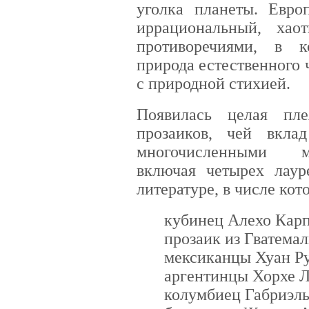
уголка планеты. Евро
иррациональный, ха
противоречиями, в к
природа естественного 
с природной стихией.
Появилась целая пл
прозаиков, чей вкла
многочисленными м
включая четырех лаур
литературе, в числе кот
кубинец Алехо Карп
прозаик из Гватема
мексиканцы Хуан Ру
аргентинцы Хорхе Л
колумбиец Габриэль