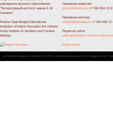
учреждение высшего образования
Приемная комиссия:
"Литературный институт имени А. М.
priem@litinstitut.ru
; +7 495 694-12-8
Горького"
Приемная ректора:
Federal State Budget Educational
rectorat@litinstitut.ru
; +7 495 694-12
Institution of Higher Education the «Maxim
Gorky Institute of Literature and Creative
Редактор сайта:
Writing»
editor@litinstitut.ru
/
Группа ВКонтак
Канал в Max
Авторские права (Copyright) © 2026, Литературный институт имени А.М. Гор