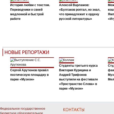
История любви с текстом.
Алексей Варламов:
Меж
Переводчики о своей
«Булгаков роптал, но знал,
кош
медленной и быстрой
что принадлежит к ордену
Ямп
работе
русской литературы»
«Иг
НОВЫЕ РЕПОРТАЖИ
Студенты третьего курса
Сту
Сергей Арутюнов провёл
Виктория Курицина и
фак
поэтическую площадку в
Андрей Трифонов
Муз
парке «Музеон»
выступили на фестивале
Мел
«Пространство Слова» в
парке «Музеон»
Федеральное государственное
КОНТАКТЫ
бюджетное образовательное