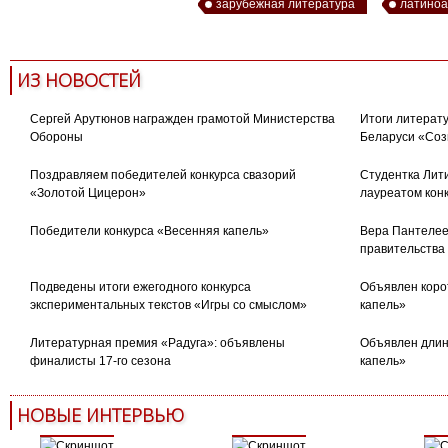
зарубежная литература
латиноа
ИЗ НОВОСТЕЙ
Сергей Арутюнов награжден грамотой Министерства
Итоги литерату
Обороны
Беларуси «Соз
Поздравляем победителей конкурса свазорий
Студентка Лити
«Золотой Цицерон»
лауреатом кон
Победители конкурса «Весенняя капель»
Вера Пантелее
правительства
Подведены итоги ежегодного конкурса
Объявлен коро
экспериментальных текстов «Игры со смыслом»
капель»
Литературная премия «Радуга»: объявлены
Объявлен длин
финалисты 17-го сезона
капель»
НОВЫЕ ИНТЕРВЬЮ