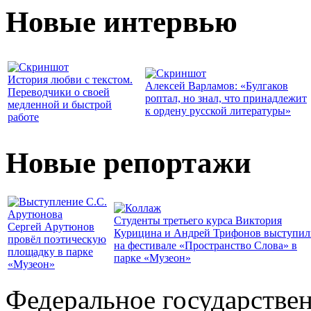
Новые интервью
История любви с текстом.
Алексей Варламов: «Булгаков
Переводчики о своей
роптал, но знал, что принадлежит
медленной и быстрой
к ордену русской литературы»
работе
Новые репортажи
Студенты третьего курса Виктория
Сергей Арутюнов
Курицина и Андрей Трифонов выступил
провёл поэтическую
на фестивале «Пространство Слова» в
площадку в парке
парке «Музеон»
«Музеон»
Федеральное государстве