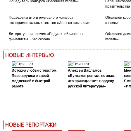
Победители конкурса «Весенняя капель»
Вера Пантелее
правительства
Подведены итоги ежегодного конкурса
Объявлен коро
экспериментальных текстов «Игры со смыслом»
капель»
Литературная премия «Радуга»: объявлены
Объявлен длин
финалисты 17-го сезона
капель»
НОВЫЕ ИНТЕРВЬЮ
История любви с текстом.
Алексей Варламов:
Меж
Переводчики о своей
«Булгаков роптал, но знал,
кош
медленной и быстрой
что принадлежит к ордену
Ямп
работе
русской литературы»
«Иг
НОВЫЕ РЕПОРТАЖИ