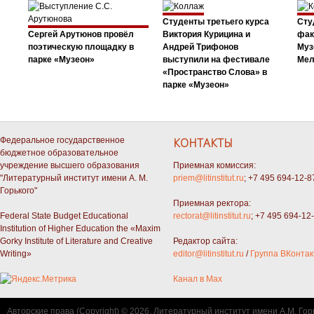
Студенты третьего курса
Сту
Сергей Арутюнов провёл
Виктория Курицина и
фак
поэтическую площадку в
Андрей Трифонов
Муз
парке «Музеон»
выступили на фестивале
Мел
«Пространство Слова» в
парке «Музеон»
Федеральное государственное
КОНТАКТЫ
бюджетное образовательное
учреждение высшего образования
Приемная комиссия:
"Литературный институт имени А. М.
priem@litinstitut.ru
; +7 495 694-12-8
Горького"
Приемная ректора:
Federal State Budget Educational
rectorat@litinstitut.ru
; +7 495 694-12
Institution of Higher Education the «Maxim
Gorky Institute of Literature and Creative
Редактор сайта:
Writing»
editor@litinstitut.ru
/
Группа ВКонтак
Канал в Max
Авторские права (Copyright) © 2026, Литературный институт имени А.М. Гор