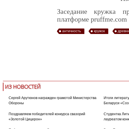
Заседание кружка п
платформе pruffme.com
античность
кружок
древн
ИЗ НОВОСТЕЙ
Сергей Арутюнов награжден грамотой Министерства
Итоги литерату
Обороны
Беларуси «Соз
Поздравляем победителей конкурса свазорий
Студентка Лити
«Золотой Цицерон»
лауреатом кон