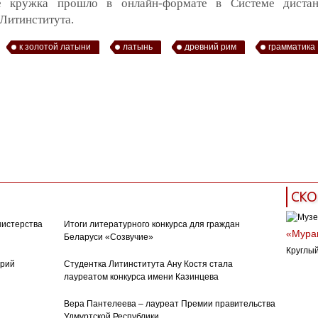
е кружка прошло в онлайн-формате в Системе дистан
Литинститута.
к золотой латыни
латынь
древний рим
грамматика
СКО
нистерства
Итоги литературного конкурса для граждан
«Муран
Беларуси «Созвучие»
Круглый
орий
Студентка Литинститута Ану Костя стала
лауреатом конкурса имени Казинцева
Вера Пантелеева – лауреат Премии правительства
Удмуртской Республики