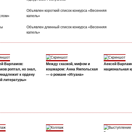
Объявлен короткий список конкурса «Весенняя
слом»
капель»
ны
Объявлен длинный список конкурса «Весенняя
капель»
ей Варламов:
Между сказкой, мифом и
Аексей Варлам
ков роптал, но знал,
кошмаром: Анна Ямпольская
национальная и
инадлежит к ордену
— о романе «Игуана»
ой литературы»