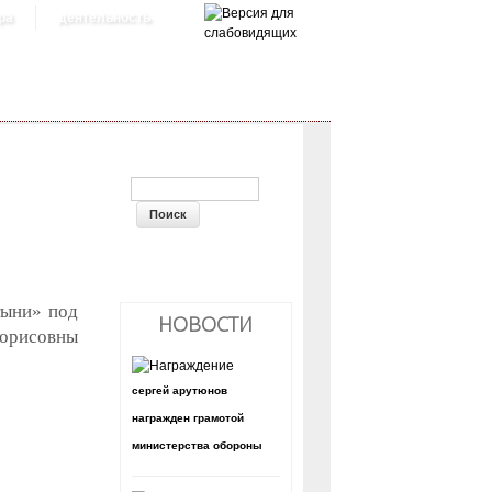
ра
деятельность
ФОРМА ПОИСКА
тыни» под
НОВОСТИ
Борисовны
сергей арутюнов
награжден грамотой
министерства обороны