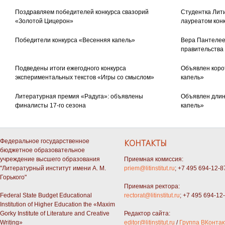
Поздравляем победителей конкурса свазорий
Студентка Лити
«Золотой Цицерон»
лауреатом кон
Победители конкурса «Весенняя капель»
Вера Пантелее
правительства
Подведены итоги ежегодного конкурса
Объявлен коро
экспериментальных текстов «Игры со смыслом»
капель»
Литературная премия «Радуга»: объявлены
Объявлен длин
финалисты 17-го сезона
капель»
Федеральное государственное
КОНТАКТЫ
бюджетное образовательное
учреждение высшего образования
Приемная комиссия:
"Литературный институт имени А. М.
priem@litinstitut.ru
; +7 495 694-12-8
Горького"
Приемная ректора:
Federal State Budget Educational
rectorat@litinstitut.ru
; +7 495 694-12
Institution of Higher Education the «Maxim
Gorky Institute of Literature and Creative
Редактор сайта:
Writing»
editor@litinstitut.ru
/
Группа ВКонтак