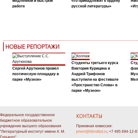
медленной и быстрой
что принадлежит к ордену
Ямп
работе
русской литературы»
«Иг
НОВЫЕ РЕПОРТАЖИ
Студенты третьего курса
Сту
Сергей Арутюнов провёл
Виктория Курицина и
фак
поэтическую площадку в
Андрей Трифонов
Муз
парке «Музеон»
выступили на фестивале
Мел
«Пространство Слова» в
парке «Музеон»
Федеральное государственное
КОНТАКТЫ
бюджетное образовательное
учреждение высшего образования
Приемная комиссия:
"Литературный институт имени А. М.
priem@litinstitut.ru
; +7 495 694-12-8
Горького"