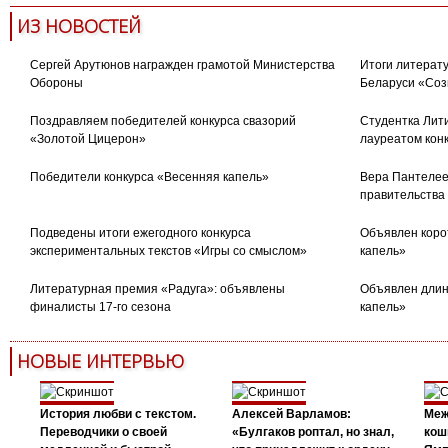
ИЗ НОВОСТЕЙ
Сергей Арутюнов награжден грамотой Министерства
Итоги литерату
Обороны
Беларуси «Соз
Поздравляем победителей конкурса свазорий
Студентка Лити
«Золотой Цицерон»
лауреатом кон
Победители конкурса «Весенняя капель»
Вера Пантелее
правительства
Подведены итоги ежегодного конкурса
Объявлен коро
экспериментальных текстов «Игры со смыслом»
капель»
Литературная премия «Радуга»: объявлены
Объявлен длин
финалисты 17-го сезона
капель»
НОВЫЕ ИНТЕРВЬЮ
История любви с текстом.
Алексей Варламов:
Меж
Переводчики о своей
«Булгаков роптал, но знал,
кош