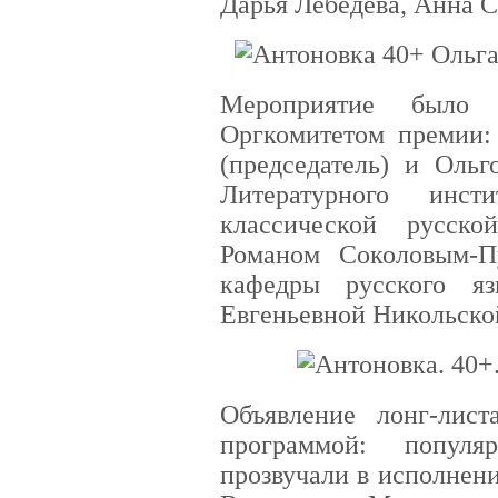
Дарья Лебедева, Анна С
Мероприятие было 
Оргкомитетом премии:
(председатель) и Оль
Литературного инст
классической русск
Романом Соколовым-П
кафедры русского я
Евгеньевной Никольско
Объявление лонг-лист
программой: популя
прозвучали в исполнен