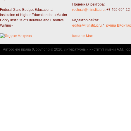
Приемная ректора:
Federal State Budget Educational
rectorat@litinstitut.ru
; +7 495 694-12
Institution of Higher Education the «Maxim
Gorky Institute of Literature and Creative
Редактор сайта:
Writing»
editor@litinstitut.ru
/
Группа ВКонтак
Канал в Max
Авторские права (Copyright) © 2026, Литературный институт имени А.М. Гор