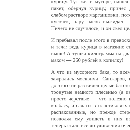
курицу. Тут же, в мусоре, наше
пакет, обернул курицу, принес
слабом растворе марганцовки, пот
кусочек, пару часов выжидал —
Ничего не случилось, и он съел ц
И пребывал после этого в превосх
и тела: ведь курица в магазине с
выше! А тушка килограмма на два 
махом — 260 рублей в копилку!
А что из мусорного бака, то всем
зажрались москвичи. Санжаров, 
до этого не раз видел целые батоны
тронутые немного плесенью (а и
просто черствые — что полезно н
колбасу, и салаты в пластиковых 
распакованные, но прежде сте
позволял ему увидеть в них в
теперь стало все до удивления оче