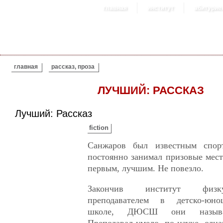
главная
институт
абитурие
ВЫ ЗДЕСЬ
главная
рассказ, проза
ЛУЧШИЙ: РАССКАЗ
Лучший: Рассказ
fiction
Санжаров был известным спор
постоянно занимал призовые места
первым, лучшим. Не повезло.
Закончив институт физку
преподавателем в детско-юно
школе, ДЮСШ они называл
Преподавал умело, по науке, одна