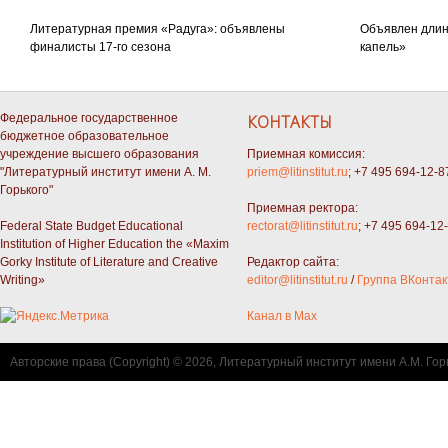
Литературная премия «Радуга»: объявлены
Объявлен длин
финалисты 17-го сезона
капель»
Федеральное государственное
КОНТАКТЫ
бюджетное образовательное
учреждение высшего образования
Приемная комиссия:
"Литературный институт имени А. М.
priem@litinstitut.ru
; +7 495 694-12-8
Горького"
Приемная ректора:
Federal State Budget Educational
rectorat@litinstitut.ru
; +7 495 694-12
Institution of Higher Education the «Maxim
Gorky Institute of Literature and Creative
Редактор сайта:
Writing»
editor@litinstitut.ru
/
Группа ВКонтак
Канал в Max
Авторские права (Copyright) © 2026, Литературный институт имени А.М. Гор