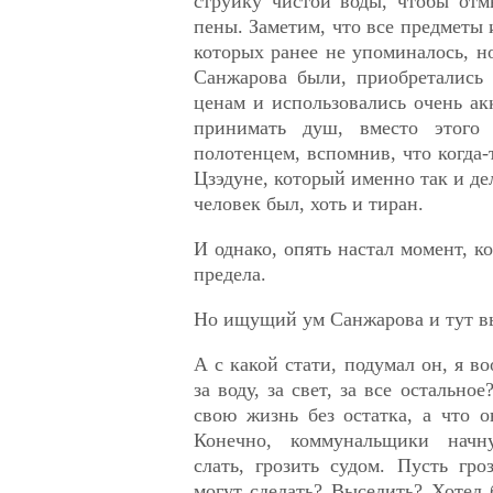
струйку чистой воды, чтобы отм
пены. Заметим, что все предметы 
которых ранее не упоминалось, но
Санжарова были, приобретались
ценам и использовались очень ак
принимать душ, вместо этого
полотенцем, вспомнив, что когда-
Цзэдуне, который именно так и де
человек был, хоть и тиран.
И однако, опять настал момент, к
предела.
Но ищущий ум Санжарова и тут в
А с какой стати, подумал он, я в
за воду, за свет, за все остальное
свою жизнь без остатка, а что 
Конечно, коммунальщики начн
слать, грозить судом. Пусть гр
могут сделать? Выселить? Хотел 