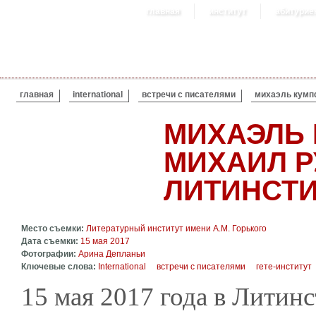
главная
институт
абитурие
ВЫ ЗДЕСЬ
главная
international
встречи с писателями
михаэль кумп
МИХАЭЛЬ
МИХАИЛ Р
ЛИТИНСТИ
Место съемки:
Литературный институт имени А.М. Горького
Дата съемки:
15 мая 2017
Фотографии:
Арина Депланьи
Ключевые слова:
International
встречи с писателями
гете-институт
15 мая 2017 года в Литин