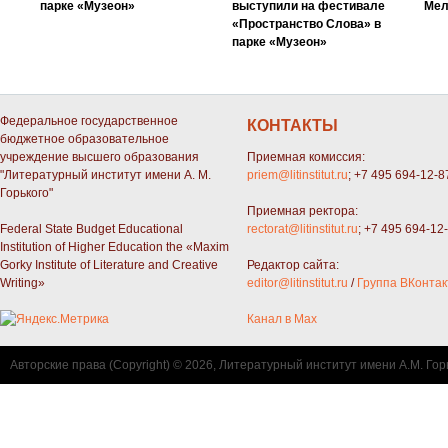
парке «Музеон»
выступили на фестивале
Мел
«Пространство Слова» в
парке «Музеон»
Федеральное государственное
КОНТАКТЫ
бюджетное образовательное
учреждение высшего образования
Приемная комиссия:
"Литературный институт имени А. М.
priem@litinstitut.ru
; +7 495 694-12-8
Горького"
Приемная ректора:
Federal State Budget Educational
rectorat@litinstitut.ru
; +7 495 694-12
Institution of Higher Education the «Maxim
Gorky Institute of Literature and Creative
Редактор сайта:
Writing»
editor@litinstitut.ru
/
Группа ВКонтак
Канал в Max
Авторские права (Copyright) © 2026, Литературный институт имени А.М. Гор