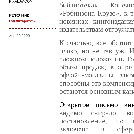
PIXABAY.COM
библиотеках. Конечн
«Робинзона Крузо», к 
ИСТОЧНИК
новинках книгоиздани
Год литературы
издательствам отгружа
Апр 20 2020
К счастью, все обстоит 
плохо, но не так уж. 
сложном положении. То
объем продаж, в апр
офлайн-магазины зак
способны это компенси
остаются основным кан
Открытое письмо кн
видимо, сыграло св
постановление, по 
включена в сферы