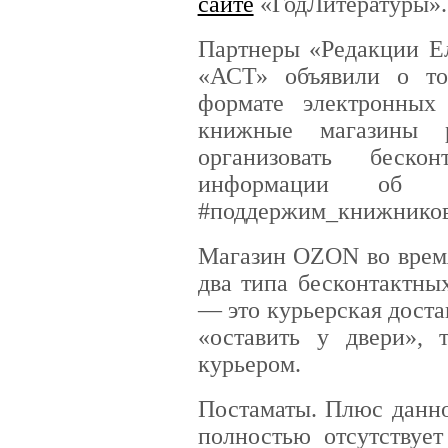
сайте
«ГодЛитературы».
Партнеры «Редакции Е
«АСТ» объявили о то
формате электронных
книжные магазины 
организовать беско
информации об
#поддержим_книжников 
Магазин OZON во время
два типа бесконтактны
— это курьерская доста
«оставить у двери», 
курьером.
Постаматы. Плюс данно
полностью отсутствуе