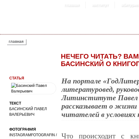
главная
институт
абитурие
ВЫ ЗДЕСЬ
главная
НЕЧЕГО ЧИТАТЬ? ВАМ
БАСИНСКИЙ О КНИГО
СТАТЬЯ
На портале «ГодЛитер
литературовед, руково
Литинституте Павел 
ТЕКСТ
рассказывает о жизни 
БАСИНСКИЙ ПАВЕЛ
читателей в условиях 
ВАЛЕРЬЕВИЧ
ФОТОГРАФИЯ
Что происходит с к
INSTAGRAMFOTOGRAFIN /