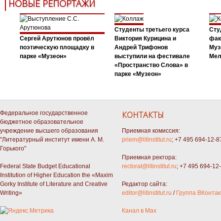
НОВЫЕ РЕПОРТАЖИ
Студенты третьего курса
Сту
Сергей Арутюнов провёл
Виктория Курицина и
фак
поэтическую площадку в
Андрей Трифонов
Муз
парке «Музеон»
выступили на фестивале
Мел
«Пространство Слова» в
парке «Музеон»
Федеральное государственное
КОНТАКТЫ
бюджетное образовательное
учреждение высшего образования
Приемная комиссия:
"Литературный институт имени А. М.
priem@litinstitut.ru
; +7 495 694-12-8
Горького"
Приемная ректора:
Federal State Budget Educational
rectorat@litinstitut.ru
; +7 495 694-12
Institution of Higher Education the «Maxim
Gorky Institute of Literature and Creative
Редактор сайта:
Writing»
editor@litinstitut.ru
/
Группа ВКонтак
Канал в Max