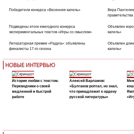
Победители конкурса «Весенняя капель»
Вера Пантелее
правительства
Подведены итоги ежегодного конкурса
Объявлен коро
экспериментальных текстов «Игры со смыслом»
капель»
Литературная премия «Радуга»: объявлены
Объявлен длин
финалисты 17-го сезона
капель»
НОВЫЕ ИНТЕРВЬЮ
История любви с текстом.
Алексей Варламов:
Меж
Переводчики о своей
«Булгаков роптал, но знал,
кош
медленной и быстрой
что принадлежит к ордену
Ямп
работе
русской литературы»
«Иг