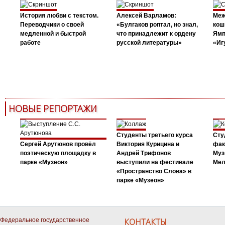
История любви с текстом.
Алексей Варламов:
Меж
Переводчики о своей
«Булгаков роптал, но знал,
кош
медленной и быстрой
что принадлежит к ордену
Ямп
работе
русской литературы»
«Иг
НОВЫЕ РЕПОРТАЖИ
Студенты третьего курса
Сту
Сергей Арутюнов провёл
Виктория Курицина и
фак
поэтическую площадку в
Андрей Трифонов
Муз
парке «Музеон»
выступили на фестивале
Мел
«Пространство Слова» в
парке «Музеон»
Федеральное государственное
КОНТАКТЫ