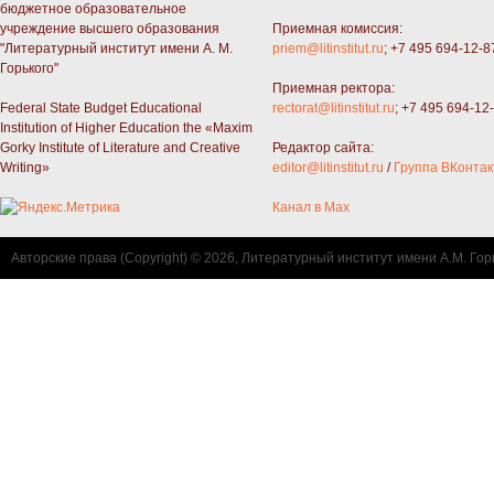
бюджетное образовательное
учреждение высшего образования
Приемная комиссия:
"Литературный институт имени А. М.
priem@litinstitut.ru
; +7 495 694-12-8
Горького"
Приемная ректора:
Federal State Budget Educational
rectorat@litinstitut.ru
; +7 495 694-12
Institution of Higher Education the «Maxim
Gorky Institute of Literature and Creative
Редактор сайта:
Writing»
editor@litinstitut.ru
/
Группа ВКонтак
Канал в Max
Авторские права (Copyright) © 2026, Литературный институт имени А.М. Гор