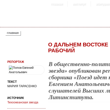
главная
институт
абитурие
ВЫ ЗДЕСЬ
главная
О ДАЛЬНЕМ ВОСТОКЕ
РАБОЧИЙ
РЕПОРТАЖ
В общественно-полити
звезда» опубликован р
сборника «Поезд идет 
ТЕКСТ
Евгением Анатольевич
МАРИЯ ТАРАСЕНКО
слушателей Высших л
Литинститута.
ИСТОЧНИК
Тихоокеанская звезда