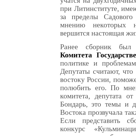
учатся на двухгодичны
при Литинституте, име
за пределы Садового 
мнению некоторых н
вершится настоящая жизн
Ранее сборник бы
Комитета Государст
политике и проблемам
Депутаты считают, что
востоку России, помож
полюбить его. По мне
комитета, депутата о
Бондарь, это темы и д
Востока прозвучала так
Если представить с
конкурс «Кульминац