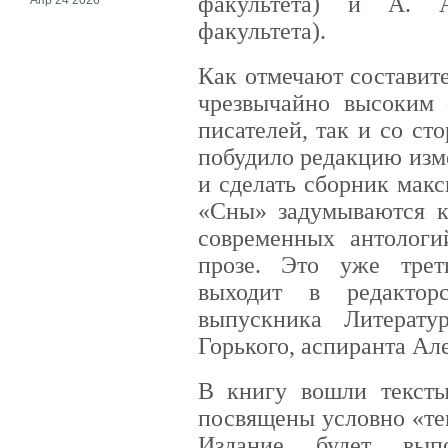
факультета) и А. А
факультета).
Как отмечают составите
чрезвычайно высоким
писателей, так и со с
побудило редакцию изм
и сделать сборник мак
«Сны» задумываются к
современных антологи
прозе. Это уже трет
выходит в редактор
выпускника Литерату
Горького, аспиранта Ал
В книгу вошли тексты
посвящены условно «те
Издание будет вып