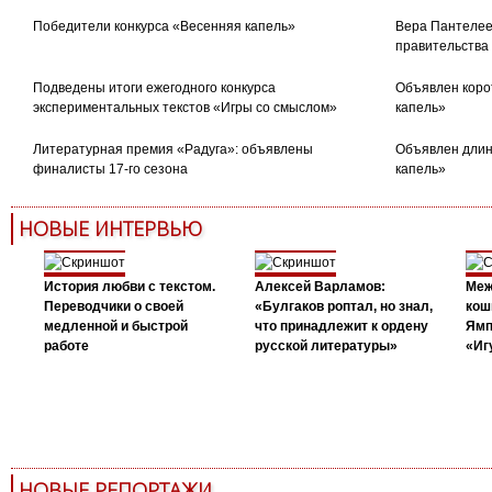
Победители конкурса «Весенняя капель»
Вера Пантелее
правительства
Подведены итоги ежегодного конкурса
Объявлен коро
экспериментальных текстов «Игры со смыслом»
капель»
Литературная премия «Радуга»: объявлены
Объявлен длин
финалисты 17-го сезона
капель»
НОВЫЕ ИНТЕРВЬЮ
История любви с текстом.
Алексей Варламов:
Меж
Переводчики о своей
«Булгаков роптал, но знал,
кош
медленной и быстрой
что принадлежит к ордену
Ямп
работе
русской литературы»
«Иг
НОВЫЕ РЕПОРТАЖИ