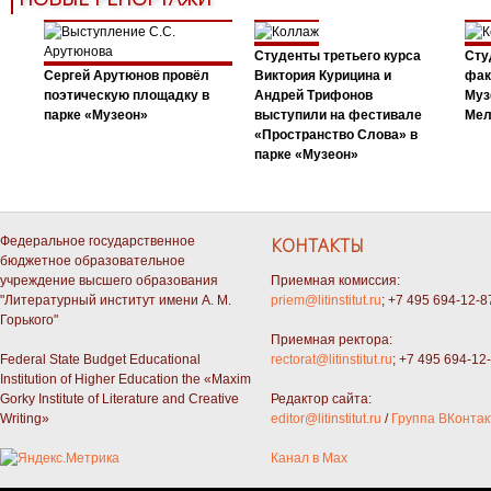
Студенты третьего курса
Сту
Сергей Арутюнов провёл
Виктория Курицина и
фак
поэтическую площадку в
Андрей Трифонов
Муз
парке «Музеон»
выступили на фестивале
Мел
«Пространство Слова» в
парке «Музеон»
Федеральное государственное
КОНТАКТЫ
бюджетное образовательное
учреждение высшего образования
Приемная комиссия:
"Литературный институт имени А. М.
priem@litinstitut.ru
; +7 495 694-12-8
Горького"
Приемная ректора:
Federal State Budget Educational
rectorat@litinstitut.ru
; +7 495 694-12
Institution of Higher Education the «Maxim
Gorky Institute of Literature and Creative
Редактор сайта:
Writing»
editor@litinstitut.ru
/
Группа ВКонтак
Канал в Max