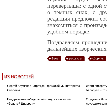
перевертыша: с одной с
о темных снах, с др
редакция предложит со
знакомиться с произве
удобном порядке.
Поздравляем прошедши
дальнейших творческих 
Вече
рассказы
сборник
ИЗ НОВОСТЕЙ
Сергей Арутюнов награжден грамотой Министерства
Итоги литерату
Обороны
Беларуси «Соз
Поздравляем победителей конкурса свазорий
Студентка Лити
«Золотой Цицерон»
лауреатом кон