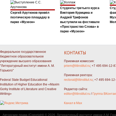
Студенты третьего курса
Сту
Сергей Арутюнов провёл
Виктория Курицина и
фак
поэтическую площадку в
Андрей Трифонов
Муз
парке «Музеон»
выступили на фестивале
Мел
«Пространство Слова» в
парке «Музеон»
Федеральное государственное
КОНТАКТЫ
бюджетное образовательное
учреждение высшего образования
Приемная комиссия:
"Литературный институт имени А. М.
priem@litinstitut.ru
; +7 495 694-12-8
Горького"
Приемная ректора:
Federal State Budget Educational
rectorat@litinstitut.ru
; +7 495 694-12
Institution of Higher Education the «Maxim
Gorky Institute of Literature and Creative
Редактор сайта:
Writing»
editor@litinstitut.ru
/
Группа ВКонтак
Канал в Max
Авторские права (Copyright) © 2026, Литературный институт имени А.М. Гор