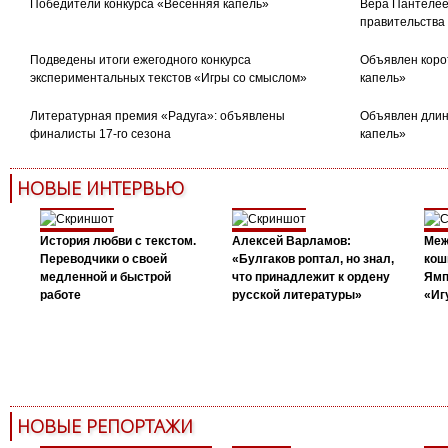
Победители конкурса «Весенняя капель»
Вера Пантелее
правительства
Подведены итоги ежегодного конкурса
Объявлен коро
экспериментальных текстов «Игры со смыслом»
капель»
Литературная премия «Радуга»: объявлены
Объявлен длин
финалисты 17-го сезона
капель»
НОВЫЕ ИНТЕРВЬЮ
История любви с текстом.
Алексей Варламов:
Меж
Переводчики о своей
«Булгаков роптал, но знал,
кош
медленной и быстрой
что принадлежит к ордену
Ямп
работе
русской литературы»
«Иг
НОВЫЕ РЕПОРТАЖИ