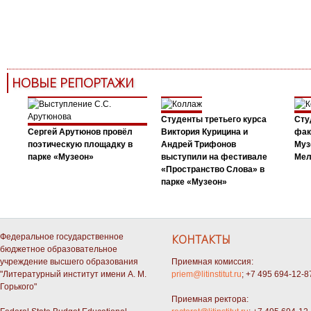
НОВЫЕ РЕПОРТАЖИ
Студенты третьего курса
Сту
Сергей Арутюнов провёл
Виктория Курицина и
фак
поэтическую площадку в
Андрей Трифонов
Муз
парке «Музеон»
выступили на фестивале
Мел
«Пространство Слова» в
парке «Музеон»
Федеральное государственное
КОНТАКТЫ
бюджетное образовательное
учреждение высшего образования
Приемная комиссия:
"Литературный институт имени А. М.
priem@litinstitut.ru
; +7 495 694-12-8
Горького"
Приемная ректора: