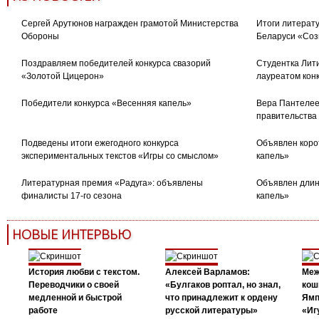
Сергей Арутюнов награжден грамотой Министерства
Итоги литерату
Обороны
Беларуси «Соз
Поздравляем победителей конкурса свазорий
Студентка Лити
«Золотой Цицерон»
лауреатом кон
Победители конкурса «Весенняя капель»
Вера Пантелее
правительства
Подведены итоги ежегодного конкурса
Объявлен коро
экспериментальных текстов «Игры со смыслом»
капель»
Литературная премия «Радуга»: объявлены
Объявлен длин
финалисты 17-го сезона
капель»
НОВЫЕ ИНТЕРВЬЮ
История любви с текстом.
Алексей Варламов:
Меж
Переводчики о своей
«Булгаков роптал, но знал,
кош
медленной и быстрой
что принадлежит к ордену
Ямп
работе
русской литературы»
«Иг