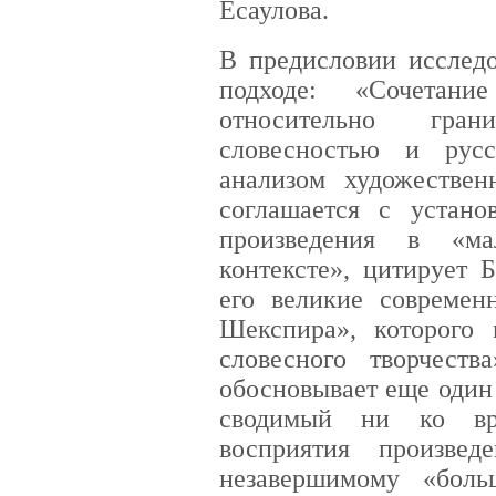
Есаулова.
В предисловии исследо
подходе: «Сочетани
относительно гра
словесностью и рус
анализом художествен
соглашается с устано
произведения в «м
контексте», цитирует 
его великие современ
Шекспира», которого 
словесного творчест
обосновывает еще один
сводимый ни ко вр
восприятия произве
незавершимому «боль