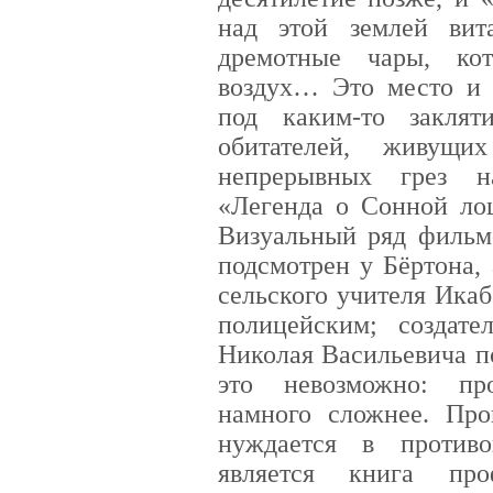
над этой землей вит
дремотные чары, ко
воздух… Это место и 
под каким-то закля
обитателей, живущ
непрерывных грез н
«Легенда о Сонной лощ
Визуальный ряд фильм
подсмотрен у Бёртона,
сельского учителя Икаб
полицейским; создат
Николая Васильевича п
это невозможно: пр
намного сложнее. Про
нуждается в противо
является книга про