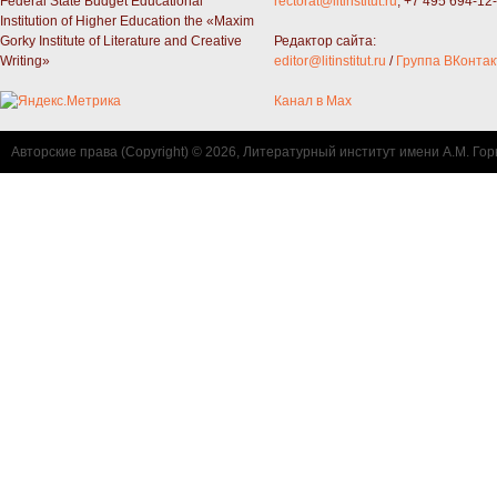
Federal State Budget Educational
rectorat@litinstitut.ru
; +7 495 694-12
Institution of Higher Education the «Maxim
Gorky Institute of Literature and Creative
Редактор сайта:
Writing»
editor@litinstitut.ru
/
Группа ВКонтак
Канал в Max
Авторские права (Copyright) © 2026, Литературный институт имени А.М. Гор