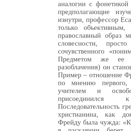
аналогии с фонетикой
предполагающие изуч
изнутри, профессор Ес
только объективным
православный образ м
словесности, прост
сочувственного «пони
Предметом же ее в
разоблачения) он стано
Пример – отношение Фр
по мнению первого, 
учителем и освобо
присоединился
Последовательность гр
христианина, как до
Фрейду была чужда: «К
в раскаянии берет 