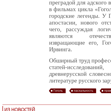
преградой для адского в
в фильмах цикла «Гого
городские легенды. У 
апостасии, нового отс
чего, рассуждая лог
являются отечеств
извращающие его, Гог
Ирвинга.
Обширный труд професс
статей-исследований
древнерусской словесн
литературе русского зар
Гоголь
пасхальность
прав
ИЗ НОВОСТЕЙ