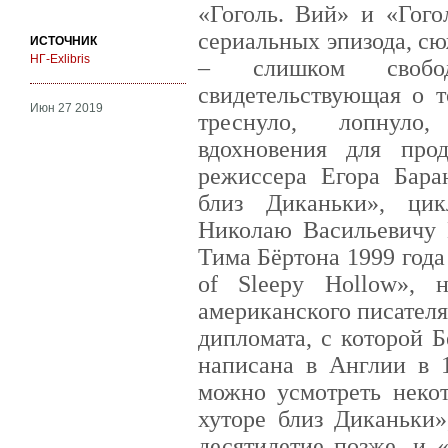
«Гоголь. Вий» и «Гого
сериальных эпизода, с
ИСТОЧНИК
НГ-Exlibris
– слишком свобод
свидетельствующая о т
Июн 27 2019
треснуло, лопнуло,
вдохновения для про
режиссера Егора Бара
близ Диканьки», ци
Николаю Васильевичу 
Тима Бёртона 1999 год
of Sleepy Hollow», 
американского писател
дипломата, с которой 
написана в Англии в 
можно усмотреть некот
хуторе близ Диканьки»
десятилетие позже, и 