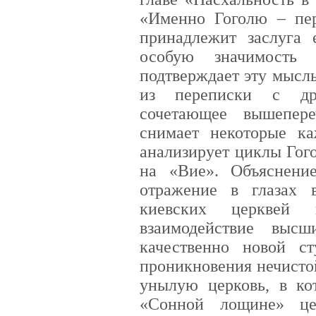
«Именно Гоголю – пер
принадлежит заслуга 
особую значимост
подтверждает эту мысл
из переписки с дру
сочетающее вышепере
снимает некоторые ка
анализирует циклы Гог
на «Вие». Объяснени
отражение в глазах 
киевских церквей
взаимодействие выс
качественно новой с
проникновения нечисто
унылую церковь, в ко
«Сонной лощине» це