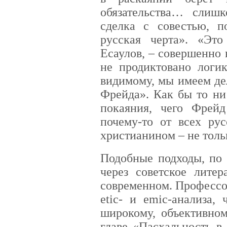
обязательства… слишк
сделка с совестью, 
русская черта». «Эт
Есаулов, – совершенно 
не продиктовано логик
видимому, мы имеем де
Фрейда». Как бы то ни
покаяния, чего Фрейд
почему-то от всех рус
христианином – не толь
Подобные подходы, по 
через советское литер
современном. Профессо
etic- и emic-анализа,
широкому, объективно
главе «Пасхальность в 