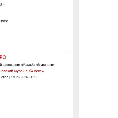
ия»
ного
т
РО
овский музей в XX веке»
 стол
|
Авг 26 2026 - 11:00