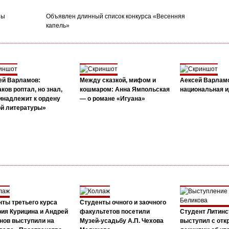
ны
Объявлен длинный список конкурса «Весенняя
капель»
ей Варламов:
Между сказкой, мифом и
Аексей Варлам
ков роптал, но знал,
кошмаром: Анна Ямпольская
национальная и
инадлежит к ордену
— о романе «Игуана»
ой литературы»
ты третьего курса
Студенты очного и заочного
ия Курицина и Андрей
факультетов посетили
Студент Литинс
нов выступили на
Музей-усадьбу А.П. Чехова
выступил с от