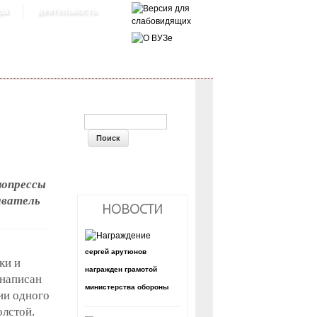
ра
деятельность
ФОРМА ПОИСКА
нопрессы
аватель
НОВОСТИ
сергей арутюнов
ки и
награжден грамотой
 написан
министерства обороны
ии одного
олстой.