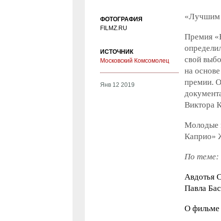
«Лучшим 
ФОТОГРАФИЯ
FILMZ.RU
Премия «Б
определил
ИСТОЧНИК
свой выбо
Московский Комсомолец
на основе
премии. О
Янв 12 2019
документ
Виктора К
Молодые 
Каприо» 
По теме:
Авдотья 
Павла Бас
О фильме 