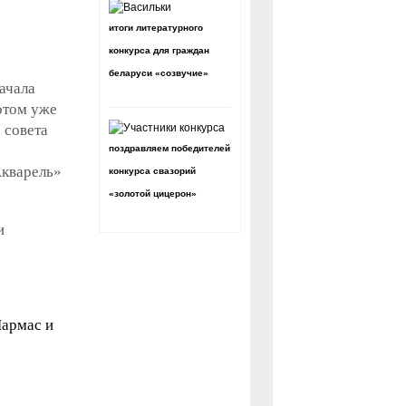
итоги литературного
конкурса для граждан
беларуси «созвучие»
ачала
отом уже
 совета
поздравляем победителей
Акварель»
конкурса свазорий
«золотой цицерон»
и
Пармас и