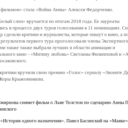
фильмом» стала «Война Анны» Алексея Федорченко.
елый слон» вручается по итогам 2018 года. Ее лауреаты
ись в процессе двух туров голосования в 11 номинациях. Сн
р сделали критики и журналисты, которые пишут о кино, а п
 результатов первого тура проголосовали члены Экспертного
ни также также выбрали лучших в области анимации и
ального кино - «Митину любовь» Светланы Филипповой и «
осаковского.
критики вручили свою премию «Голос» сериалу «Звоните Д
Жоры Крыжовникова.
Смирнова снимет фильм о Льве Толстом по сценарию Анны 
инского
«История одного назначения». Павел Басинский на «Маяке»