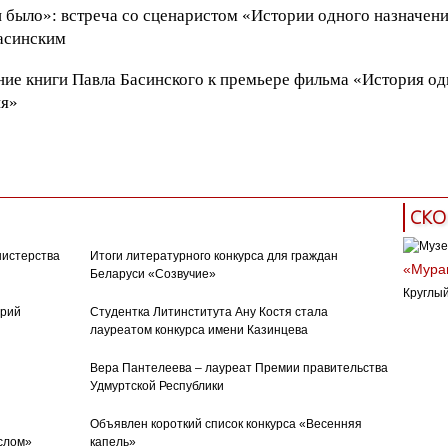
и было»: встреча со сценаристом «Истории одного назначен
асинским
ие книги Павла Басинского к премьере фильма «История од
ия»
одного назначения
лев толстой
киносценарий
сценарис
СКО
нистерства
Итоги литературного конкурса для граждан
«Муран
Беларуси «Созвучие»
Круглый
орий
Студентка Литинститута Ану Костя стала
лауреатом конкурса имени Казинцева
Вера Пантелеева – лауреат Премии правительства
Удмуртской Республики
Объявлен короткий список конкурса «Весенняя
слом»
капель»