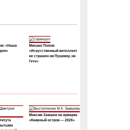
ов: «Наша
Михаил Попов:
дея»
«Искусственный интеллект
не страшен ни Пушкину, ни
Гете»
Максим Замшев на ярмарке
титута
«Книжный остров — 2026»
крытыми