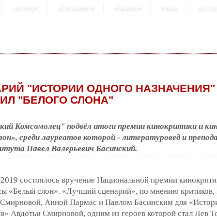
институт
абитуриенту
обучение
наука
культу
РИЙ "ИСТОРИИ ОДНОГО НАЗНАЧЕНИЯ"
ИЛ "БЕЛОГО СЛОНА"
кий Комсомолец" подвёл итоги премии кинокритики и ки
лон», среди лауреатов которой - литературовед и препод
тута Павел Валерьевич Басинский.
 2019 состоялось вручение Национальной премии кинокрити
ы «Белый слон». «Лучший сценарий», по мнению критиков,
 Смирновой, Анной Пармас и Павлом Басинским для «Истор
я» Авдотьи Смирновой, одним из героев которой стал Лев Т