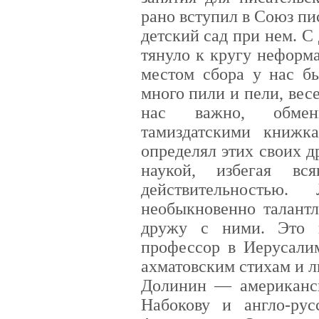
рано вступил в Союз пис
детский сад при нем. С
тянуло к кругу неформ
местом сбора у нас б
много пили и пели, весе
нас важно, обмен
тамиздатскими книжк
определял этих своих д
наукой, избегая вс
действительностью
необыкновенно талантл
дружу с ними. Это
профессор в Иерусали
ахматовским стихам и л
Долинин — американск
Набокову и англо-рус