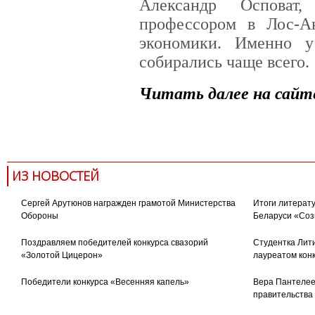
Александр Оспова
профессором в Лос-
экономики. Именно 
собирались чаще всего.
Читать далее на сайте
Москва
знамя
толстые ж
ИЗ НОВОСТЕЙ
Сергей Арутюнов награжден грамотой Министерства
Итоги литерату
Обороны
Беларуси «Соз
Поздравляем победителей конкурса свазорий
Студентка Лити
«Золотой Цицерон»
лауреатом кон
Победители конкурса «Весенняя капель»
Вера Пантелее
правительства