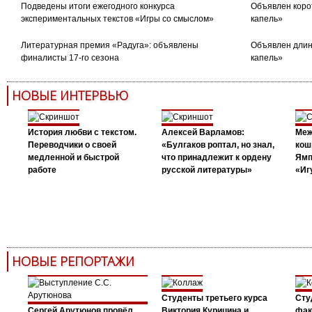
Подведены итоги ежегодного конкурса
Объявлен коро
экспериментальных текстов «Игры со смыслом»
капель»
Литературная премия «Радуга»: объявлены
Объявлен длин
финалисты 17-го сезона
капель»
НОВЫЕ ИНТЕРВЬЮ
История любви с текстом.
Алексей Варламов:
Меж
Переводчики о своей
«Булгаков роптал, но знал,
кош
медленной и быстрой
что принадлежит к ордену
Ямп
работе
русской литературы»
«Иг
НОВЫЕ РЕПОРТАЖИ
Студенты третьего курса
Сту
Сергей Арутюнов провёл
Виктория Курицина и
фак